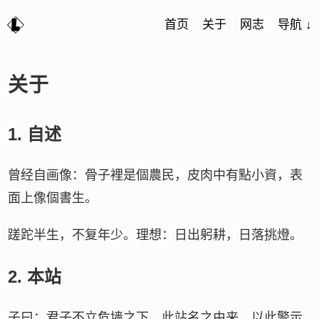
首页
关于
网志
导航 ↓
关于
1.
自述
曾经自画像：骨子裡是個農民，皮肉中有點小資，表
面上像個書生。
蹉跎半生，不复年少。理想：日出躬耕，日落挑燈。
2.
本站
子曰：君子不立危墙之下。此站名之由来，以此警示