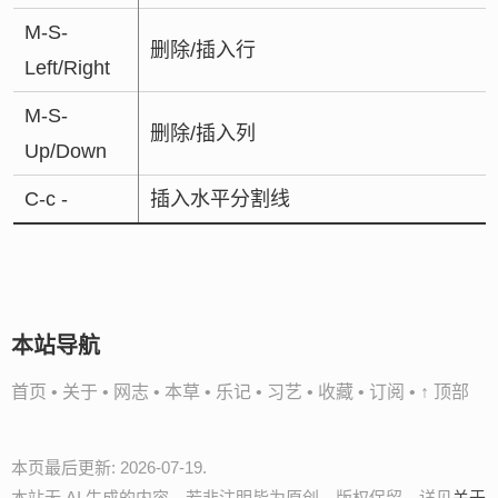
M-S-
删除/插入行
Left/Right
M-S-
删除/插入列
Up/Down
C-c -
插入水平分割线
本站导航
首页
•
关于
•
网志
•
本草
•
乐记
•
习艺
•
收藏
•
订阅
•
↑ 顶部
本页最后更新: 2026-07-19.
本站无 AI 生成的内容，若非注明皆为原创，版权保留，详见
关于