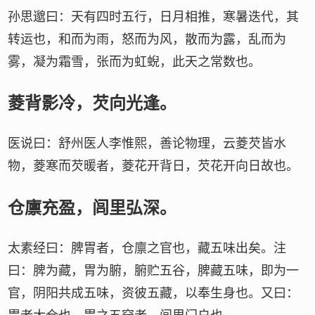
孙思邈曰：天有四时五行，日月相推，寒暑迭代，其
转运也，和而为雨，怒而为风，散而为露，乱而为
雾，凝为霜雪，张而为虹蜺，此天之常数也。
菱背影冷，芡向光逢。
医说曰：舒州医人李惟熙，善论物理，云菱芡皆水
物，菱寒而芡暖者，菱花开背日，芡花开向日故也。
仓廪充盈，闾里弘深。
太素经曰：脾胃者，仓廪之官也，藏五味出矣。注
曰：脾为藏，胃为腑，腑贮五谷，脾藏五味，即为一
官，阴阳共成五味，资彼五藏，以奉生身也。又曰：