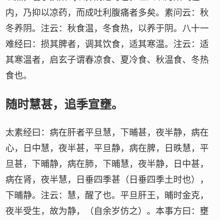
内，乃抑以凉药，而成吐利腹痛者多矣。素问云：秋
冬养阴。注云：秋食温，冬食热，以养于阴。八十一
难经曰：损其脾者，调其饮食，适其寒温。注云：适
其寒温者，启玄子谓春凉食、夏冷食、秋温食、冬热
食也。
随时慧甚，追季宣壅。
太素经曰：病在肝者平旦慧，下晡甚，夜半静，病在
心，日中慧，夜半甚，平旦静，病在脾，日昳慧，平
旦甚，下晡静，病在肺，下晡慧，夜半静，日中甚，
病在肾，夜半慧，日垂四季甚（日垂四季土时也），
下晡静。注云：慧，醒了也。平旦肝王，晡时金克，
夜半受生，故为静，（自余岁仿之）。本事方曰：壅