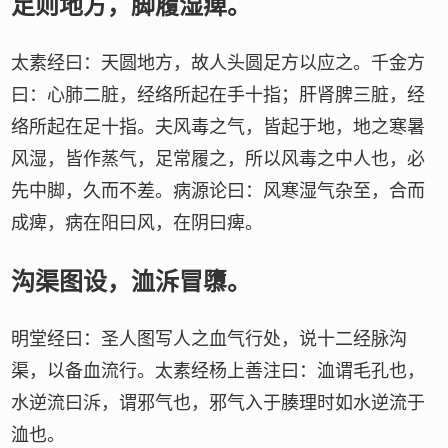
足则地方，脚履湿痺。
太素经曰：天圆地方，故人头圆足方以应之。千金方
曰：心肺二脏，经络所起在手十指；肝肾脾三脏，经
络所起在足十指。夫风毒之气，皆起于地，地之寒暑
风湿，皆作蒸气，足常履之，所以风毒之中人也，必
先中脚，久而不差。病源论曰：风寒湿气杂至，合而
成痺，病在阳曰风，在阴曰痺。
沟渠图设，洫泝冒隳。
明堂经曰：圣人图写人之血气行处，说十二经脉沟
渠，以备血流行。太素经杨上善注曰：洫谓毛孔也，
水逆流曰泝，谓邪气也，邪气入于腠理时如水逆流于
洫也。