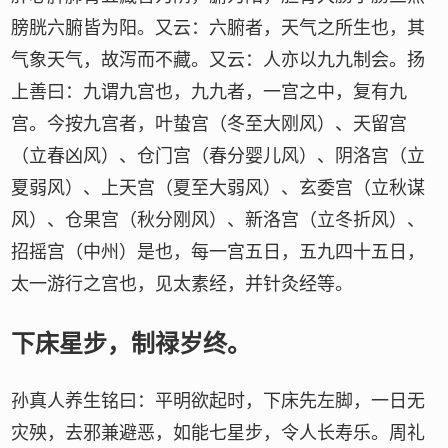
膀胱六腑皆为阳。又云：六腑者，天气之所生也，其
气象天气，故泻而不藏。又云：人亦以九九制会。扬
上善曰：九谓九宫也，九九者，一宫之中，复有九
宫。今按九宫者，叶蛰宫（冬至大刚风）、天留宫
（立春凶风）、仓门宫（春分婴儿风）、阴洛宫（立
夏弱风）、上天宫（夏至大弱风）、玄委宫（立秋谋
风）、仓果宫（秋分刚风）、新洛宫（立冬折风）、
招摇宫（中州）是也，每一宫五日，五九四十五日，
太一游行之宫也，见太素经，并针灸经等。
下床星步，制禄岁终。
孙真人养生铭曰：平明欲起时，下床先左脚，一日无
灾殃，去邪兼避恶，如能七星步，令人长寿乐。周礼