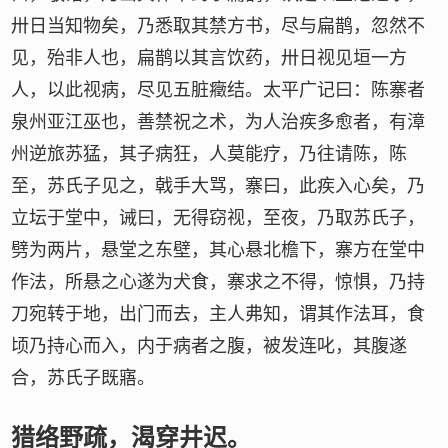
卅日当知物矣，乃悉取其禁方书，尽与扁鹊，忽然不
见，殆非人也，扁鹊以其言饮药，卅日视见垣一方
人，以此视病，尽见五脏癥结。太平广记曰：陈寨者
泉州亚江巫也，善禁祝之术，为人治疾多愈者，有漳
州逆旅苏猛，其子病狂，人莫能疗，乃往请陈，陈
至，苏氏子见之，戟手大骂，寨曰，此疾入心矣，乃
立坛于堂中，诫曰，无得窃视，至夜，乃取苏氏子，
劈为两片，悬堂之东壁，其心悬北檐下，寨方在堂中
作法，所悬之心遂为犬食，寨求之不得，惊惧，乃持
刀宛转于地，出门而去，主人弗知，谓其作法耳，食
顷乃持心而入，内于病者之腹，被发连叱，其腹遂
合，苏氏子既寤。
猎络野疏，渴穿井迟。