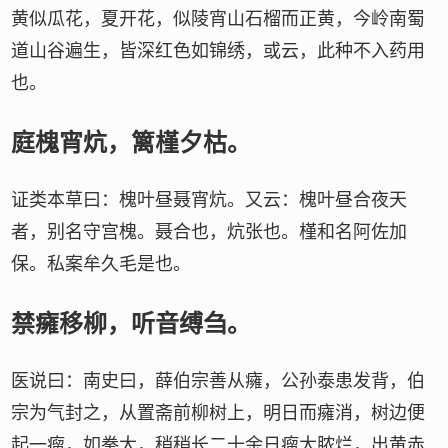
黄似瓜花，夏开花，似陵宵山石榴而正黄，今岭南蜀
道山谷遍生，皆深红色如锦绣，或云，此种不入药用
也。
庭槐宵炕，篱槿夕枯。
证类本草曰：槐叶昼聂宵炕。又云：槐叶昼合夜天
者，别名守宫槐。聂合也，炕张也。槿和名阿佐加
保。私案牟久毛是也。
禁癕移柳，听音缚刍。
医说曰：南史曰，薛伯宗善从癕，公孙泰患发背，伯
宗为气封之，从置斋前柳树上，明日而癕消，树边便
起一瘤，如拳大，稍稍长二十余日瘤大脓烂，出黄赤