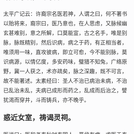
太平广记云：许裔宗名医若神，人谓之曰，何不著书
以贻将来，裔宗曰，医乃意也，在人思虑，又脉候幽
玄甚难别，意之所解，口莫能宣，古之名手，唯是别
脉，脉既精别，然后识病，病之于药，有正相当者，
唯须用一味，直攻彼病，即立可愈，今不能别脉，莫
识病源，以情亿度，多安药味，璧猎不知兔，广络原
野，冀一人获之，术亦疏矣，脉之深趣，既不可言，
故不能著述。太素经曰：圣人不治已病治未病，不治
已乱治未乱，夫病已成形而药之，乱成而后治之，譬
犹渴而穿井，斗而铸兵，亦不晚乎。
惑近女室，祷谒灵祠。