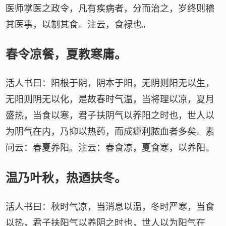
医师掌医之政令，凡有疾病者，分而治之，岁终则稽
其医事，以制其食。注云，食禄也。
春令凉餐，夏教寒庸。
活人书曰：阳根于阴，阴本于阳，无阴则阳无以生，
无阳则阴无以化，是故春时气温，当将理以凉，夏月
盛热，当食以寒，君子扶阴气以养阳之时也，世人以
为阴气在内，乃抑以热药，而成瘧利脓血者多矣。素
问云：春夏养阳。注云：春食凉，夏食寒，以养阳。
温乃叶秋，热迺扶冬。
活人书曰：秋时气凉，当消息以温，冬时严寒，当食
以热，君子扶阳气以养阴之时也，世人以为阳气在