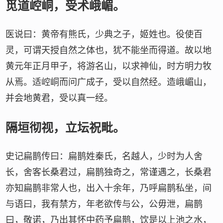
觅道崆峒，受术峨嵋。
医说曰：黄帝有熊氏，少典之子，姬姓也。役使百
灵，可谓天授自然之体也，犹不能坐而得道。故以地
黄元年正月甲子，将游名山，以求神仙，时方明力牧
从焉。适崆峒而问广成子，受以自然经。造峨嵋山，
并会地黄君，受以真一经。
隔垣彻视，立坛祝毗。
史记扁鹊传曰：扁鹊姓秦氏，名越人，少时为人舍
长，舍客长桑君过，扁鹊独奇之，常谨遇之，长桑君
亦知扁鹊非常人也，出入十余年，乃呼扁鹊私坐，间
与语曰，我有禁方，年老欲传与公，公毋泄，扁鹊
曰，敬诺，乃出其怀中药予扁鹊，饮是以上池之水，