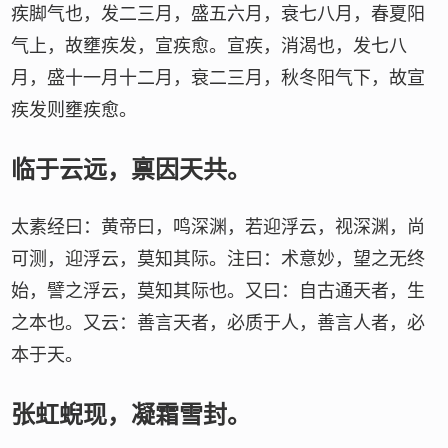
疾脚气也，发二三月，盛五六月，衰七八月，春夏阳
气上，故壅疾发，宣疾愈。宣疾，消渴也，发七八
月，盛十一月十二月，衰二三月，秋冬阳气下，故宣
疾发则壅疾愈。
临于云远，禀因天共。
太素经曰：黄帝曰，鸣深渊，若迎浮云，视深渊，尚
可测，迎浮云，莫知其际。注曰：术意妙，望之无终
始，譬之浮云，莫知其际也。又曰：自古通天者，生
之本也。又云：善言天者，必质于人，善言人者，必
本于天。
张虹蜺现，凝霜雪封。