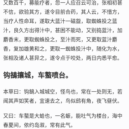
又数百千，募能疗者，忽一人应召云可治，张相初甚
不信，欲验其方，遂令目前合药，其人云，不惜方，
当疗人性命耳，遂取大蓝汁一磁盌，取蜘蛛投之蓝
汁，良久方出得汁中，甚困不能动，又别捣蓝汁，加
麝香末，更取蜘蛛投之，至汁而死，又更取蓝汁麝
香，复加雄黄和之，更取一蜘蛛投汁中，随化为水，
张相及诸人甚异之，遂令点于咬处，两日内悉平愈。
钩鵅攘城，车螯喷台。
本草曰：钩鵅入城城空，怪鸟也，常在一处则无，若
闻其声如笑者，宜速去之，鸟似鸱有角，夜飞昼伏。
又曰：车螯是大蛤也，一名蜄，能吐气为楼台，海中
春夏间，依约岛溆，常有此气。