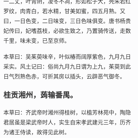
一二丈，叶青阴，凌冬不凋，形如松子大，壳朱若红
罗纹，肉青白，若水精，甘美如蜜，四五月熟。又
曰，一日色变，二日味变，三日色味俱变。唐书杨贵
妃传曰，妃嗜荔枝，必欲生致之，乃置骑传送，走数
千里，味未变，已至京师。
本草曰：吴茱萸味辛，叶似椿而阔厚紫色，九月九日
采实。风土记曰：俗尚九月九日谓为上九，茱萸到此
日气烈熟色赤，可折其房以插头，云辟恶气御冬。
桂贡湘州，蒟输番禺。
本草曰：齐武帝时湘州得桂树，以植芳林苑中，陶隐
君居虽是梁武帝时人，实生自宋孝武建元三年，历齐
为诸王侍读，故得见此树。