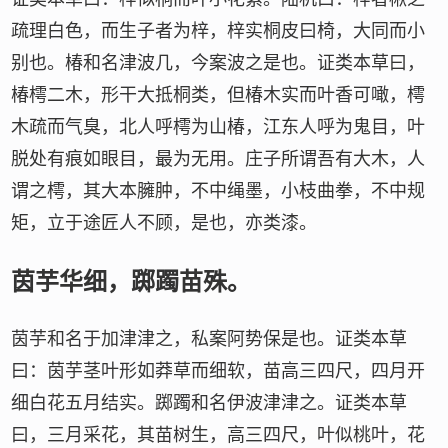
疏理白色，而生子者为梓，梓实桐皮曰椅，大同而小
别也。椿和名津波几，今案波之是也。证类本草曰，
椿樗二木，形干大抵桐类，但椿木实而叶香可噉，樗
木疏而气臭，北人呼樗为山椿，江东人呼为鬼目，叶
脱处有痕如眼目，最为无用。庄子所谓吾有大木，人
谓之樗，其大本臃肿，不中绳墨，小枝曲拳，不中规
矩，立于途匠人不顾，是也，亦类漆。
茵芋华细，踯躅苗殊。
茵芋和名于加津津之，私案阿势保是也。证类本草
曰：茵芋茎叶形如莽草而细软，苗高三四尺，四月开
细白花五月结实。踯躅和名伊波津津之。证类本草
曰，三月采花，其苗树生，高三四尺，叶似桃叶，花