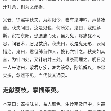
汁升余，树为之痿损。
又云：徐熙字秋夫，为射阳令，尝有鬼呻吟，声甚凄
苦。秋夫问曰，汝是鬼也，何所须。鬼曰，我姓斛
斯，家在东阳，患腰痛而死，虽为鬼，疼痛犹不可
忍，闻君术，愿见救济。秋夫曰，汝是鬼无形，云何
措治。鬼曰，君但缚刍作人，按孔穴针之。秋夫如其
言，为针四处，又针肩井三处，设祭而埋之。明日见
一人来谢曰，蒙君疗疾，复为设祭，除饥解疾，感惠
实多，忽然不见，当代伏其通灵。
走献荔枝，攀插茱萸。
本草曰：荔枝味甘，益人颜色，生岭南及巴中，树高