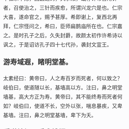
者，召使治之，三针而疾愈，所谓兴龙穴是也。仁宗
大喜，遂命官之，赐予甚厚。希即谢上，复西北再
拜，仁宗怪问之，希曰，臣师扁鹊庙所在也。仁宗嘉
之。是时孔子之后，久失封爵，故颜太初作许希诗以
讽之，于是诏访孔子四十七代孙，袭封文宣王。
游寿域遐，睹明堂基。
太素经曰：黄帝曰，人之寿百岁而死者，何以致之？
岐伯曰，使道隧以长，基墙高以方。注曰，鼻之明堂
墙基，高大方正为寿。黄帝曰，其不能终寿而死者何
如？岐伯曰，使道不长，空外以张，喘息暴疾，又卑
基墙。注曰，鼻之明堂基墙，卑下为夭。