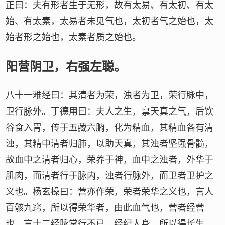
正曰：夫有形者生于无形，故有太易、有太初、有太
始、有太素，太易者未见气也，太初者气之始也，太
始者形之始也，太素者质之始也。
阳营阴卫，右强左聪。
八十一难经曰：其清者为荣，浊者为卫，荣行脉中，
卫行脉外。丁德用曰：夫人之生，禀天真之气，后饮
谷食入胃，传于五藏六腑，化为精血，其精血各有清
浊，其精中清者归肺，以助天真，其浊者坚强骨髓，
故血中之清者归心，荣养于神，血中之浊者，外华于
肌肉，而清者行于脉内，浊者行脉外，而卫者卫护之
义也。杨玄操曰：营亦作荣，荣者荣华之义也，言人
百骸九窍，所以得荣华者，由此血气也，营者经营
也，言十二经脉常行不已，经纪人身，所以得长生