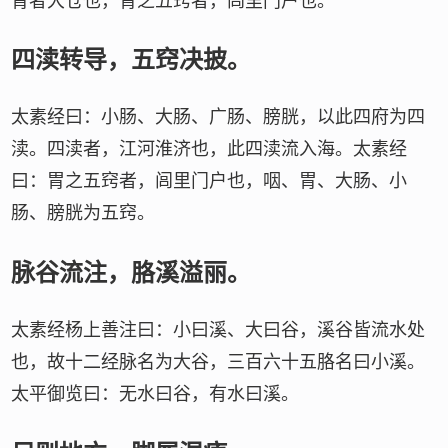
胃者大仓也，胃之五窍者，闾里门户也。
四渎转导，五窍决披。
太素经曰：小肠、大肠、广肠、膀胱，以此四府为四
渎。四渎者，江河淮济也，此四渎流入海。太素经
曰：胃之五窍者，闾里门户也，咽、胃、大肠、小
肠、膀胱为五窍。
脉谷流注，胳溪溢丽。
太素经杨上善注曰：小曰溪、大曰谷，溪谷皆流水处
也，故十二经脉名为大谷，三百六十五胳名曰小溪。
太平御览曰：无水曰谷，有水曰溪。