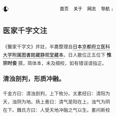
首页
关于
网志
导航 ↓
医家千字文注
《醫家千字文》并註，半農整理自
日本京都府立医科
大学附属图書館藏静观堂藏本
。日人散位正五位下
惟
宗时俊
撰，简体本，未及细校，如有错误请指正。
清浊剖判，形质冲融。
千金方曰：清浊剖判，上下攸分。太素经曰：清阳为
天，浊阴为地。扬上善曰：清气是阳在上，浊气为阴
在下。魏氏方曰：人受天地冲融之气以生。素问新校