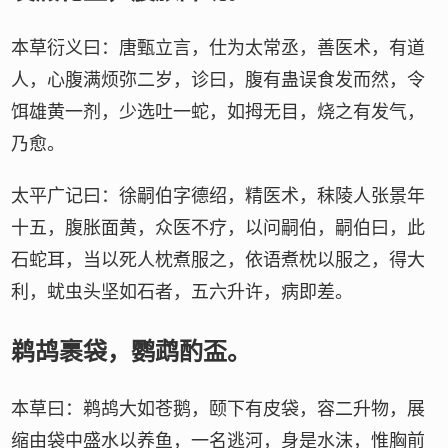
本草衍义曰：唐甄立言，仕为太常丞，善医术，有道
人，心腹满烦弥二岁，诊曰，腹有蛊误食发而然，令
饵雄黄一剂，少选吐一蛇，如拇无目，烧之有发气，
乃愈。
太平广记曰：徐嗣伯字德绍，精医术，秣陵人张景年
十五，腹胀面黄，众医不疗，以问嗣伯，嗣伯曰，此
石蛇耳，当以死人枕煮服之，依语煮枕以服之，得大
利，蚘虫头坚如石者，五六升许，病即差。
鹈鸪裹袋，鹦鹉酌盃。
本草曰：鹈鸪大如苍鹅，颐下有皮袋，容二升物，展
缩由袋中盛水以养鱼，一名逃河，身是水沫，惟胸前