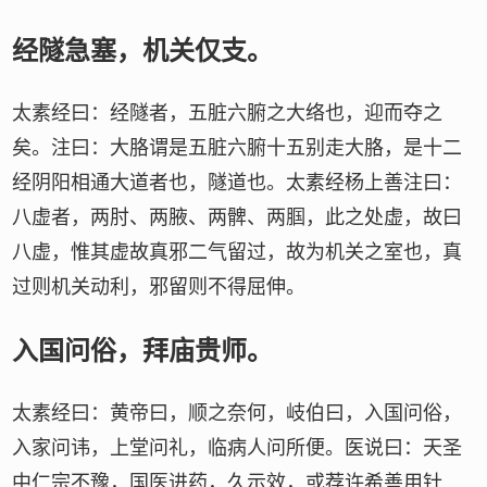
经隧急塞，机关仅支。
太素经曰：经隧者，五脏六腑之大络也，迎而夺之
矣。注曰：大胳谓是五脏六腑十五别走大胳，是十二
经阴阳相通大道者也，隧道也。太素经杨上善注曰：
八虚者，两肘、两腋、两髀、两腘，此之处虚，故曰
八虚，惟其虚故真邪二气留过，故为机关之室也，真
过则机关动利，邪留则不得屈伸。
入国问俗，拜庙贵师。
太素经曰：黄帝曰，顺之奈何，岐伯曰，入国问俗，
入家问讳，上堂问礼，临病人问所便。医说曰：天圣
中仁宗不豫，国医进药，久示效，或荐许希善用针