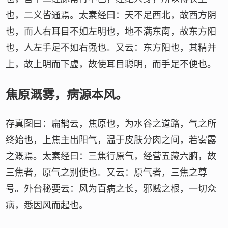
也，二义皆通焉。太素经曰：天不足西北，故西方阴
也，而人右耳目不如左明也，地不满东南，故东方阳
也，人左手足不如右强也。又云：东方阳也，其精并
上，故上明而下虚，故使耳目聪明，而手足不便也。
焦原溉雾，病源本风。
存真图曰：扁鹊云，焦原也，为水谷之道路，气之所
终始也，上焦主出阳气，温于皮肤分肉之间，若雾露
之溉焉。太素经曰：三焦行原气，经营五藏六腑，故
三焦者，原气之别使也。又云：原气者，三焦之尊
号。外台秘要云：风为百病之长，邪贼之根，一切众
病，悉因风而起也。