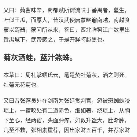
又曰：蒟酱味辛，蜀都赋所谓流味于番禺者，蔓生，
叶似王瓜，而厚大，昔汉武使唐蒙晓谕南越，南越食
蒙以蒟酱，蒙问所从来，答曰，西北牂牱江广数里出
番禺城下，武帝感之，于是开牂牱越嶲也。
菊灰洒蛙，蓝汁煞蛛。
本草曰：周礼掌蝈氏云，鼋鼍焚牡菊灰，洒之则死。
牡菊无花菊也。
又曰昔张荐员外在剑南为张延赏判官，忽被斑蜘蛛咬
项上，一宿咬处有二道赤色，细如箸，绕项上，从胸
下至心，经两宿，头面肿疼，如数升盌大，肚渐肿，
几至不救，张相素重荐，因出家财五百千，并荐家财