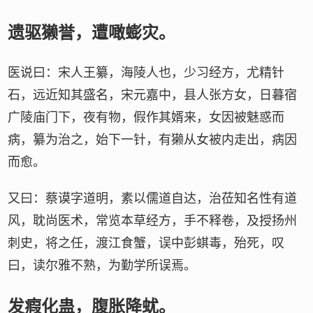
遗驱獭誉，遭噉蟛灾。
医说曰：宋人王纂，海陵人也，少习经方，尤精针
石，远近知其盛名，宋元嘉中，县人张方女，日暮宿
广陵庙门下，夜有物，假作其婿来，女因被魅惑而
病，纂为治之，始下一针，有獭从女被内走出，病因
而愈。
又曰：蔡谟字道明，素以儒道自达，治莅知名性有道
风，耽尚医术，常览本草经方，手不释卷，及授扬州
刺史，将之任，渡江食蟹，误中彭蜞毒，殆死，叹
曰，读尔雅不熟，为勤学所误焉。
发瘕化蛊，腹胀降蚘。