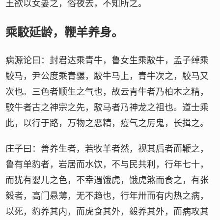
王欲以女妻之，俗夜去，不知所之。
乘駮延龄，鞭羊养身。
病源论曰：封君达乘青牛，鲁女生乘駮牛，孟子绰乘
駮马，尹公度乘青骡，駮牛马上，青牛次之，駮马又
次也。三色者顺生之气也，故云青牛者乃柏木之精，
駮牛者古之神宗之先，駮马者乃神龙之祖也。道士乘
此，以行于路，万物之恶精，疫气之厉鬼，长揖之。
庄子曰：善养生者，若牧羊者然，视其后者而鞭之，
鲁有单豹者，岩居而水饮，不与民共利，行年七十，
而犹有婴儿之色，不幸遇饿虎，饿虎煞而食之，有张
毅者，高门悬薄，无不趋也，行年卅而有内热之病，
以死，豹养其内，而虎食其外，毅养其外，而病攻其