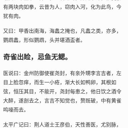
有两块肉如拳，云昔为人，窃肉入河，化为此鸟，今
犹有肉。
又曰：甲香出南海，海蠡之掩也，凡蠡之类，亦多，
鹦鹉蠡，形似鹦鹉，头并堪酒盃者。
奇雀出睑，忌鱼无鳃。
医说曰：金州防御使崔尧封，有亲外甥李言吉者，左
目上脸忽痒，而生一小疮，渐大长如鸭卵，其根如
弦，恒压其目，不能开，尧封每患之，他日饮之酒令
大醉，遂剖去之，言吉不知觉也，赘既破，中有黄雀
鸣噪而去。
太平广记曰：荆人道士王彦伯，天性善医，尤别脉，