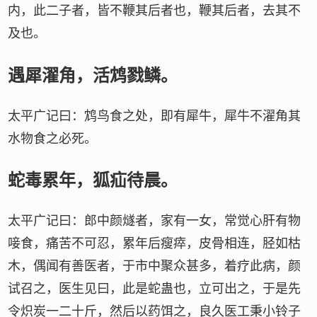
内，此二子者，皆不鞭其后者也，鞭其后者，去其不
及也。
遇犀濯角，活鸩戮鳞。
太平广记曰：鸩鸟食之处，即有犀牛，犀牛不濯角其
水物食之必死。
蛇毒累年，狐疝待晨。
太平广记曰：郎中颜燧者，家有一女，常觉心肝有物
唼食，痛苦不可忍，累年后瘦瘁，皮骨相连，胫如枯
木，偶闻有善医者，于市中聚众甚多，着疗此病，颜
试召之，医生见曰，此是蛇蛊也，立可出之，于是先
令炽炭一二十斤，然后以药饵之，良久医工秉小铃子