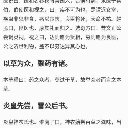
医说曰：医和者春秋时秦国人，晋侯有病，求医于秦
伯，伯使医和视之，曰，疾不可为也，是谓近女室，
疾蛊非鬼非食，惑以丧志，良臣将死，天命不祐。赵
孟曰，良医也，厚其礼而归之。选奇方曰：昔文正公
尝谒灵祠，祝之曰，达则愿为贤相，穷则愿为良医，
公之济世利物，盖不以穷达异其心也。
以草为众，聚药有诸。
本草释曰：药之众者，莫过于草，故举众者而言之本
草。
炎皇先尝，雷公后书。
炎皇神农氏也。淮南子曰，神农始尝百草之滋味，当