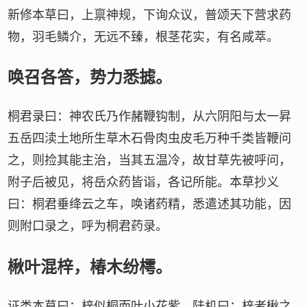
新修本草曰，上禀神规，下询众议，普颂天下营求药
物，羽毛鳞介，无远不臻，根茎花实，有名咸萃。
唤召各答，势力悉摅。
桐君录曰：神农氏乃作赭鞭钩制，从六阴阳与太一昇
五岳四渎土地所生草木石骨肉虫皮毛万种千类皆鞭问
之，则捡其能主治，当其五温冷，故甘草先被呼问，
附子后被见，将岳众药皆诣，各记所能。本草抄义
曰：桐君垂绛云之车，唤诸药精，悉遣述其功能，因
则附口录之，呼为桐君药录。
楸叶混梓，椿木纷樗。
证类本草曰：梓似桐而叶小花紫。陆机曰：梓者楸之