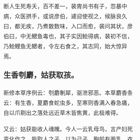
断人生死寿夭，百不差一，裴胄尚书有子，忽暴中
病，众医拱手，或说彦伯，遽迎使视之，候脉良久
曰，都无疾，乃煮散数味，入口而愈，裴问其状，彦
伯曰，中无鳃鱼毒也，其子实因鲙得病，裴初不信，
乃鲙鲤鱼无鳃者，令左右食之，其志同，始大惊异
焉。
生香刳麝，姑获取孩。
新修本草序例云：刳麝剸犀，驱泄邪恶。本草麝香条
云：有生香，夏麝食蛇虫多，至寒则香满入春急痛，
自以爪剔出之落处远近草木皆焦黄，此极难得。
又云：姑获能收人魂魄。今人一云乳母鸟，言产妇死
变化作之，能取人之子，以为己子，胸前有两乳，衣