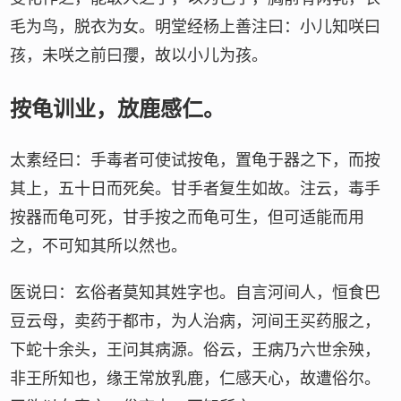
毛为鸟，脱衣为女。明堂经杨上善注曰：小儿知咲曰
孩，未咲之前曰孾，故以小儿为孩。
按龟训业，放鹿感仁。
太素经曰：手毒者可使试按龟，置龟于器之下，而按
其上，五十日而死矣。甘手者复生如故。注云，毒手
按器而龟可死，甘手按之而龟可生，但可适能而用
之，不可知其所以然也。
医说曰：玄俗者莫知其姓字也。自言河间人，恒食巴
豆云母，卖药于都市，为人治病，河间王买药服之，
下蛇十余头，王问其病源。俗云，王病乃六世余殃，
非王所知也，缘王常放乳鹿，仁感天心，故遭俗尔。