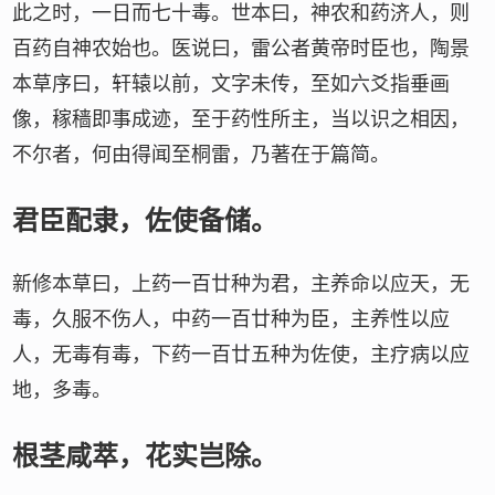
此之时，一日而七十毒。世本曰，神农和药济人，则
百药自神农始也。医说曰，雷公者黄帝时臣也，陶景
本草序曰，轩辕以前，文字未传，至如六爻指垂画
像，稼穑即事成迹，至于药性所主，当以识之相因，
不尔者，何由得闻至桐雷，乃著在于篇简。
君臣配隶，佐使备储。
新修本草曰，上药一百廿种为君，主养命以应天，无
毒，久服不伤人，中药一百廿种为臣，主养性以应
人，无毒有毒，下药一百廿五种为佐使，主疗病以应
地，多毒。
根茎咸萃，花实岂除。