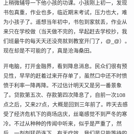
上稍微辅导一下他小孩的功课。小孩刚上初一，发现
书包真重，作业也多，临近期末考试，压力也大，难
为小孩子了。遥想当年初中，书包到家就丢，作业从
来只在学校做（当天做不完的，早起赶去学校抄，我
们班最牛的每天天还没亮就到教室开门了，@_@）。
现在却是不可能的了，真是沧海桑田。
开电脑，打开金融界，看到降息消息。民众们很有预
见性，早早的赶着过来开存单了，虽然口中还不时愤
愤于利率一降再降。不过估计明天又是另一番景象
了。贷款第五次、存款第四次降息了，自前一次108
点之后，又来27点，大概是回到三年前了。昨天去感
受了经济危机下的商场店庆，丝毫感觉不到严冬的寒
冷。不过从种种的传闻中听来，似乎是严重了，然
后，一剂剂猛药连下，有无疗效，我们是只能等待的