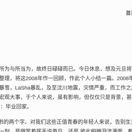
首
所为与所当为，故终日碌碌而已。今日休息，想及元旦将
理，将这2008年作一回顾，作此个人小结一篇。200
暴雪，LaSha暴乱，及至汶川地震，灾情严重，而工作
宏观大事，于个人来说，虽有影响，但仅仅只是背景，甚
字：毕业回家。
特书的两个字。对我们这些正值青春的年轻人来说，告别
一刻，是微笑着挥手说再见，还是 彼此相拥泪流满面，