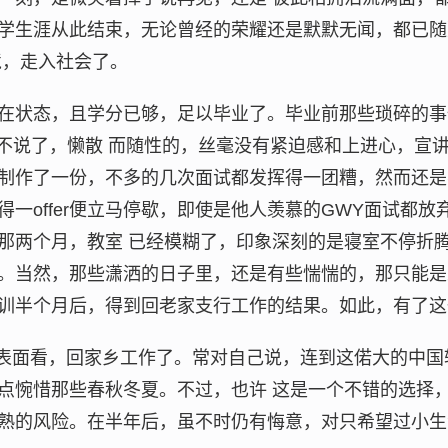
学生涯从此结束，无论曾经的荣耀还是默默无闻，都已随
境，走入社会了。
在状态，且学分已够，足以毕业了。毕业前那些琐碎的事
ing也不说了，懒散 而随性的，丝毫没有紧迫感和上进心，
制作了一份，不多的几次面试都发挥得一团糟，然而还是
一offer便立马停歇，即使是他人羡慕的GWY面试都
那两个月，教室 已经模糊了，印象深刻的是寝室不停折
。当然，那些潇洒的日子里，还是有些惴惴的，那只能是
训半个月后，得到回老家支行工作的结果。如此，有了这
于表面看，回家乡工作了。常对自己说，连到这偌大的中
点惋惜那些春秋冬夏。不过，也许 这是一个不错的选择
熟的风险。在半年后，虽不时仍有悔意，对只希望过小生