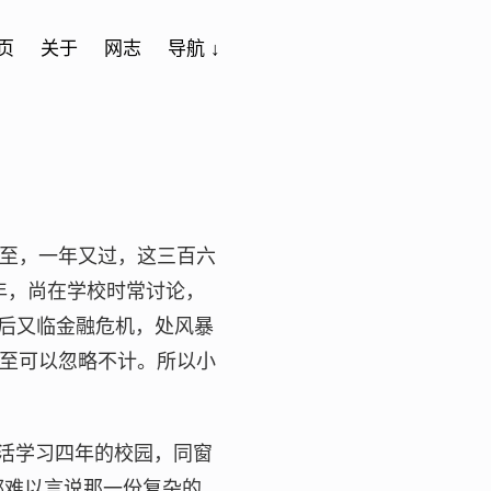
页
关于
网志
导航 ↓
至，一年又过，这三百六
8年，尚在学校时常讨论，
之后又临金融危机，处风暴
至可以忽略不计。所以小
生活学习四年的校园，同窗
都难以言说那一份复杂的