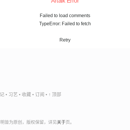
Artalk Error
Failed to load comments
TypeError: Failed to fetch
Retry
记
•
习艺
•
收藏
•
订阅
•
↑ 顶部
非注明皆为原创，版权保留，详见
关于
页。