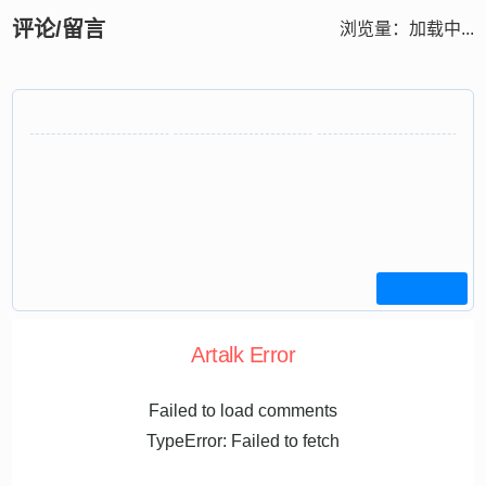
评论/留言
浏览量：
加载中...
Artalk Error
Failed to load comments
TypeError: Failed to fetch