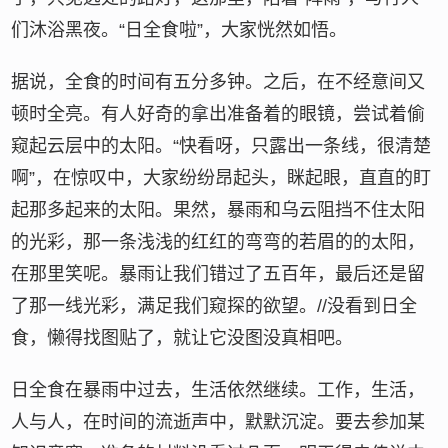
们沐浴黑夜。“日全食啦”，大家恍然如悟。
据说，全食的时间有五分多钟。之后，在不经意间又
顿时全亮。有人好奇的拿出准备着的眼镜，尝试着偷
窥起云层中的太阳。“快看呀，只露出一条线，很清楚
啊”，在惊叹中，大家纷纷昂起头，眯起眼，直直的盯
起那多起来的太阳。果然，暴雨和乌云阻挡不住太阳
的光彩，那一条浅浅的红红的弯弯的若眉的的太阳，
在那里笑呢。暴雨让我们错过了五百年，最后还是留
了那一线光彩，满足我们窥探的欲望。//没看到日全
食，懒得找图贴了，就让它没图没真相吧。
日全食在暴雨中过去，生活依然继续。工作，生活，
人与人，在时间的流逝声中，默默沉淀。要去参加某