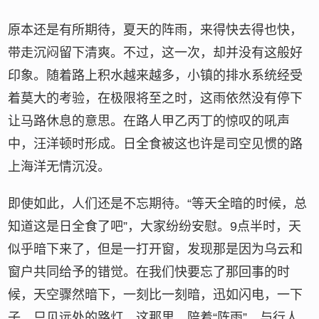
原本还是有所期待，夏天的阵雨，来得快去得也快，
带走沉闷留下清爽。不过，这一次，却并没有这般好
印象。随着路上积水越来越多，小镇的排水系统经受
着莫大的考验，在极限将至之时，这雨依然没有停下
让马路休息的意思。在路人甲乙丙丁的惊叹的吼声
中，汪洋顿时形成。日全食被这也许是司空见惯的路
上海洋无情沉没。
即使如此，人们还是不忘期待。“等天全暗的时候，总
知道这是日全食了吧”，大家纷纷安慰。9点半时，天
似乎暗下来了，但是一打开窗，发现那是因为乌云和
窗户共同给予的错觉。在我们快要忘了那回事的时
候，天空骤然暗下，一刻比一刻暗，迅如闪电，一下
子，只见远处的路灯，这那里，陪着“阵雨”，与行人