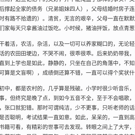
后撑起全家的债务（兄弟姐妹四人），父母结婚时房子连
时有路不拾遗的）。清贫，无言的艰辛，父母一直在默默
们家每天只拿酱油过饭吃。小时候，猪油拌饭，放点青葱
干着活，农活，杂活，以及一切可以养家糊口的，无论轻
活的农田田埂边，不哭不闹，很乖很乖。后来奶奶带我，
直到上学也是如此，静静的，只坐在自己的角落中，不知
可算是文盲啊），成绩倒还算不错，一直可以得个奖状什
初中，都是农村的，几乎算是残破。小学时很少听音乐，
事，但终究是晚了点，到如今五音不全，至于不会唱歌，
，张口就犯错。那时可谓纯洁，少不更事，只听老师的话
是否聪明，考试结果一直如意。如此，呆呆的，一直到高
书籍可看，有精彩的世事可去发现。转眼之间上了大学，