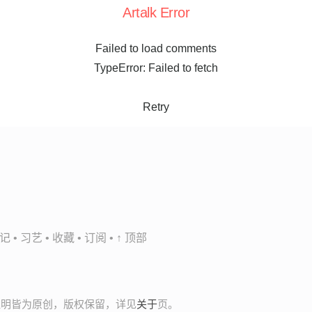
Artalk Error
Failed to load comments
TypeError: Failed to fetch
Retry
记
•
习艺
•
收藏
•
订阅
•
↑ 顶部
非注明皆为原创，版权保留，详见
关于
页。