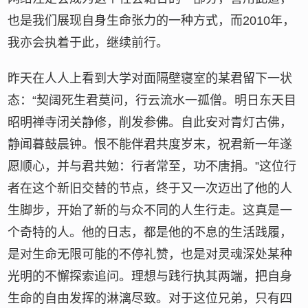
也是我们展现自身生命张力的一种方式，而2010年，
我亦会执着于此，继续前行。
昨天在人人上看到大学对面隔壁寝室的某君留下一状
态：“契阔死生君莫问，行云流水一孤僧。明日东天目
昭明禅寺闭关静修，削发参佛。自此安对青灯古佛，
静闻暮鼓晨钟。恨不能伴君共度岁末，祝君新一年遂
愿顺心，并与君共勉：行者常至，功不唐捐。”这位行
者在这个新旧交替的节点，终于又一次迈出了他的人
生脚步，开始了新的与众不同的人生行走。这真是一
个奇特的人。他的日志，都是他的不息的生活践履，
是对生命无限可能的不停礼赞，也是对灵魂深处某种
光明的不懈探索追问。理想与践行执其两端，把自身
生命的自由发挥的淋漓尽致。对于这位兄弟，只有四