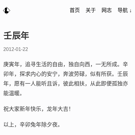
首页
关于
网志
导航 ↓
壬辰年
2012-01-22
庚寅年，追寻生活的自由，独自向西，一无所成。辛
卯年，探求内心的安宁，奔波劳碌，似有所获。壬辰
年，愿有一人能听且诉，彼此相扶，从此即便孤独亦
能温暖。
祝大家新年快乐，龙年大吉！
以上，辛卯兔年除夕夜。