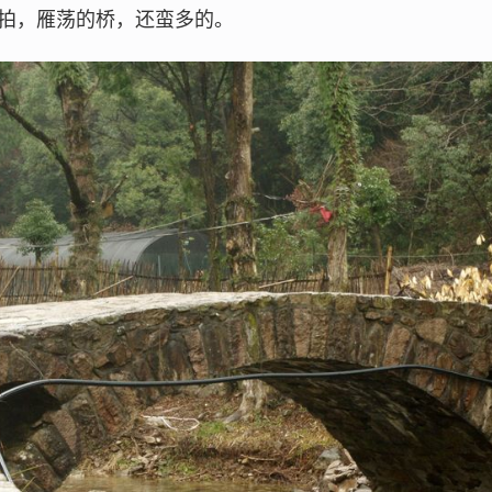
拍，雁荡的桥，还蛮多的。