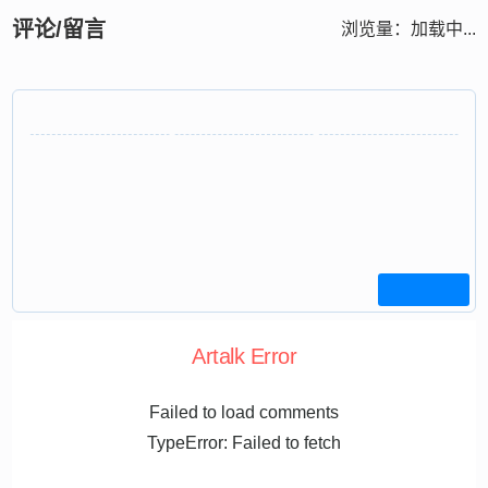
评论/留言
浏览量：
加载中...
Artalk Error
Failed to load comments
TypeError: Failed to fetch