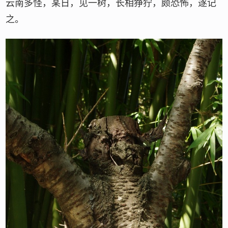
云南多怪，某日，见一树，长相狰狞，颇恐怖，遂记
之。