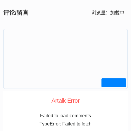
评论/留言
浏览量：
加载中...
Artalk Error
Failed to load comments
TypeError: Failed to fetch