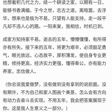
也想着积几代之力，续一个耕读之家，以期有一日，
能够书香满楹。于今之世，志古之道，离喧嚣，去浮
华，想来也是极为不易，只望有人能支持，走一段平
凡却不违人心的路。一阳来复，我相信，时机已到。
成家方知持家不易。逝去的五年，懵懵懂懂，有所得
亦有所失。接下来的五年，将更为艰辛，必须鼓足勇
气，眼光放远，心态放平，厚积薄发，使自身专业更
精，修持更高，经济实力更强，懂得奉公，亦有能力
养家，忠信做人。
（你总说我爱做梦，没有做到没有拿到的说前面。没
有期许，不为自己和家人图画个美景，怎么会有方向
有动力去奋斗去实现。不用五年，我会把答案展现于
你。这是我人生意义之一部分。）