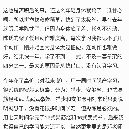
这也是离职后的事。还这么年轻身体就垮了，谁甘心
啊，所以拼命找救命稻草，找到了太极拳。早在去年
就跟师学陈式了，但因为身体底子差，长久不运动，
陈氏的架子低且动作难度高，每次学习我都记不了几
个动作，刚开始因为身体太过僵硬，连动作也难做
好。结果快一年，学了不到二十式，不及一套拳架的
四分之一。最大的原因是总找借口，没有认真学习。
今年花了高价（对我来说），用一周时间脱产学习，
很系统的安般太极拳。分为：猫步、安般念、17式易
筋经和96式武式拳架。猫步和安般念相对来说只要说
明就够了，没有花很多时间学习，但操练是必须的。
用七天时间学完了17式易筋经和96式武式拳，后来我
觉得自己的学习能力还可以，当然更重要的是邓老师