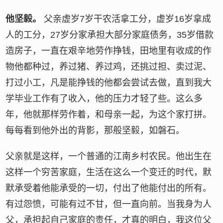
他坚毅。
父亲虚岁7岁干农活拿工分，虚岁16岁拿成
人的工分，27岁分家承担大部分家庭债务，35岁借款
造房子，一直在艰辛地劳作挣钱，田地里有收成的作
物他都种过，养过猪、养过鸡，还挑过担、卖过泥、
打过小工，凡是能挣钱的他都会尝试去做，直到我大
学毕业工作有了收入，他的压力才轻了些。这么多
年，他就那样劳作着，和母亲一起，为这个家打拼。
每每看到他外出的背影，那般坚毅，如磐石。
父亲就是这样，一个普通的江南乡村农民。他出生在
这样一个穷苦家庭，生活在这么一个变迁的时代，默
默承受着他能承受的一切，付出了他能付出的所有。
有过怨愤，可能有过不甘，但一直向前。当我身为人
父，承担起自己家庭的责任，才真的明白，我这位父