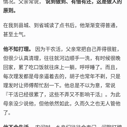
情况。父亲常说，
说到做到、有借有还，这是做人的
原则。
在我到县城、到省城读了点书后，他渐渐变得普通，
甚至土气。
他不知打理。
因为干农活，父亲常把自己弄得很脏，
但很少认真清理，往往就河边顺手一洗，有时候很晚
回家，累了吃口饭就往床上一躺，呼呼睡了。而且，
每次理发都是母亲逼着去的，胡子也常年不剃，只是
理发时让师傅帮忙刮一下。他总是不以为意，常说
『干活已经很累了，这些不弄又不影响干活』。为此
母亲没少说他，但他依然如此，久而久之也无人管他
了。