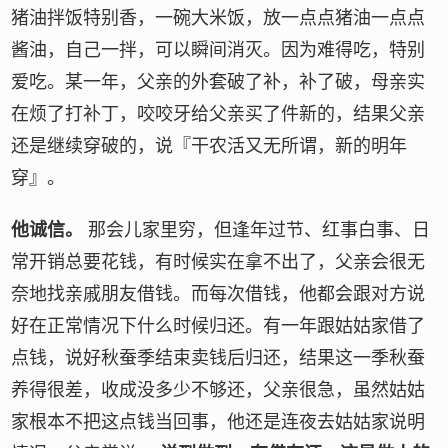
猪油拌饭特别香，一碗大米饭，放一点点猪油一点点
酱油，自己一拌，可以瞬间消灭。因为难得吃，特别
爱吃。某一年，父亲的外套破了补，补了破，母亲实
在烦了打补丁，咬咬牙给父亲买了件新的，结果父亲
还是继续穿破的，说『干农活又无所谓，新的明年
穿』。
他诚信。
那会儿家里穷，但逢年过节、红事白事、日
常开销总要花钱，有时候实在拿不出了，父亲会很无
奈地找亲戚朋友借钱。而每次借钱，他都会跟对方说
好在正常情况下什么时候归还。有一年跟姑姑家借了
点钱，说好秋蚕季结束卖钱后归还，结果这一季秋蚕
养得很差，收成没多少不够还，父亲很急，虽然姑姑
家根本不把这点钱当回事，他还是连夜去姑姑家说明