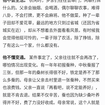
他不会生活。
农闲时，乡亲们往往会串门，闲聊打牌
什么的。父亲会抽烟、会喝酒，偶尔聊聊农事，难得
八卦，不会打牌，更不会麻将。他不做菜，种了一辈
子田却不爱花草，最远的地方只到过省城（还因为省
城实在近），却从不想着去外面看看风景。有时候我
会觉得他挺可怜的，一辈子除了农活，除了挣钱，除
了有这么一个家，什么都没有。
他不懂变通。
某件事定了，父亲往往就不会再改了，
哪怕情况出现变化。有一年年初报蚕种，中秋蚕报了
三张，但那一年的桑树长得很不好，铁定是养不了那
么多蚕的。母亲让父亲去村里退一张蚕种，不然买来
也浪费钱。父亲一直说『再看吧，说不定能养好』，
就是不肯去退。结果不仅辛苦，蚕也因为缺少桑叶养
得并不好，费了力没好收成。母亲常说，这个人就是