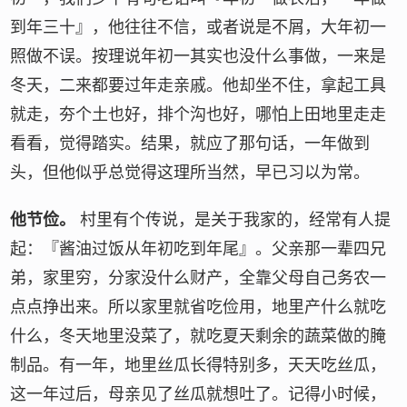
到年三十』，他往往不信，或者说是不屑，大年初一
照做不误。按理说年初一其实也没什么事做，一来是
冬天，二来都要过年走亲戚。他却坐不住，拿起工具
就走，夯个土也好，排个沟也好，哪怕上田地里走走
看看，觉得踏实。结果，就应了那句话，一年做到
头，但他似乎总觉得这理所当然，早已习以为常。
他节俭。
村里有个传说，是关于我家的，经常有人提
起：『酱油过饭从年初吃到年尾』。父亲那一辈四兄
弟，家里穷，分家没什么财产，全靠父母自己务农一
点点挣出来。所以家里就省吃俭用，地里产什么就吃
什么，冬天地里没菜了，就吃夏天剩余的蔬菜做的腌
制品。有一年，地里丝瓜长得特别多，天天吃丝瓜，
这一年过后，母亲见了丝瓜就想吐了。记得小时候，