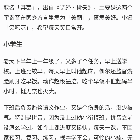
取名「其蓁」，出自《诗经・桃夭》，主要是这两个
字谐音在家乡方言里意为「美丽」，寓意美好。小名
「笑嘻嘻」，希望每天笑口常开。
小学生
老大下半年上一年级了，又多了个任务，早上送学
校。上班比较早，每天早上叫他起床，偶尔还监督洗
脸刷牙吃早饭。动作超级墨迹，吃个早饭不催起码半
小时，挺无奈也火大。
下班后负责监督语文作业，又是个伤身的活，没少被
气。特别是拼音，因为没上过幼小衔接班，拼音之前
没怎么学过，如今上课进度又挺快，每天一课，不回
家预习、复习、练习，根本学不会，可怜的小娃。无