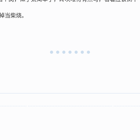
掉当柴烧。