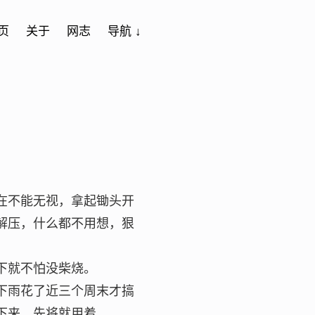
页
关于
网志
导航 ↓
在不能无视，拿起锄头开
解压，什么都不用想，狠
下就不怕没柴烧。
下雨花了近三个周末才搞
下来，先将就用着。