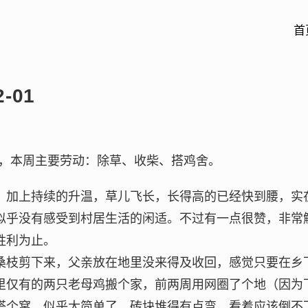
首
-01
，本周主要劳动：除草、收柴、搭鸡舍。
，加上持续的升温，草儿飞长，长得高的已经快到腰，实
似乎没有感受到村居生活的闲适。不过有一点很赞，非常
胜利为止。
桑枝剪下来，父亲放在地里没来得及收回，感觉只要在乡
里仅有的两只老母鸡搬个家，前两周用网圈了个地（因为
搭个窝，似乎太简单了，砖块堆得有点弯，看着应该倒不