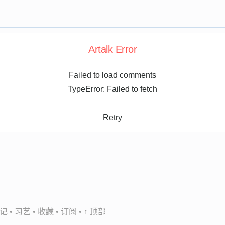
Artalk Error
Failed to load comments
TypeError: Failed to fetch
Retry
记
•
习艺
•
收藏
•
订阅
•
↑ 顶部