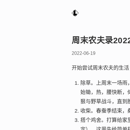
周末农夫录2022
2022-06-19
开始尝试周末农夫的生活
除草。上周末一场雨
始锄，热，腰快断，
狠与野草战斗，直到
收柴。春蚕季结束，
搭个鸡舍。打算给家
定），这周先给简单