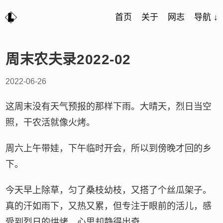
首页
关于
网志
导航 ↓
周末农夫录2022-02
2022-06-26
这周末没有天气预报的那样下雨。大晴天，烈日当空
照，干农活就像火烤。
周六上午带娃，下午临时开会，所以到傍晚才回的乡
下。
今天早上除草，匀了桑枝幼枝，又搭了个丝瓜架子。
真的汗如雨下，又热又累，但专注于眼前的活儿，感
受到烈日的烘烤，心思却静得出奇。