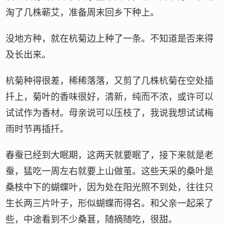
淘了几株蕲艾，准备周末回乡下种上。
没地方种，就在杭菊边上种了一条。不知道是否来得
及长出来。
杭菊种得很差，稀稀落落，又剪了几株杭菊在空处插
扦上，菊叶的香味很好，清新，纯而不浓，或许可以
试试作为香材。母亲说可以压枝了，我说我想试试梅
雨时节再插扦。
春蚕已经到大眠期，这两天就要眠了，接下来就是老
蚕，猛吃一周左右就要上山做茧。这些天采的桑叶是
桑枝中下的蝴蝶叶，因为处在阳光照不到处，往往只
生长两三片叶子，形似蝴蝶而得名。和父亲一起采了
些，中途看到不少桑葚，随摘随吃，很甜。