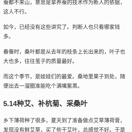
蚕都不来山，意思是拿养蚕的技术作为断人的依据，
这人不行。
如今，已经没有这些讲究了。判断人也只看哪家钱
多。
春蚕时，桑叶都是从去年的枝条上长出来的，叶子也
大也多，往往茧子的质量最好。
而这个季节，是娃娃们的最爱。桑地里果子到处，随
便出去一溜圈准能吃个满嘴紫黑。
5.14种艾、补杭菊、采桑叶
乡下薄荷种了很多，夏天到了准备做点艾草薄荷膏，
发现没有鲜艾草，买了些干艾叶，总感觉不好。于是