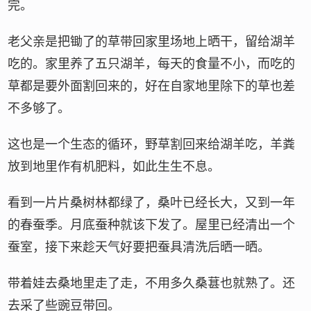
完。
老父亲是把锄了的草带回家里场地上晒干，留给湖羊
吃的。家里养了五只湖羊，每天的食量不小，而吃的
草都是要外面割回来的，好在自家地里除下的草也差
不多够了。
这也是一个生态的循环，野草割回来给湖羊吃，羊粪
放到地里作有机肥料，如此生生不息。
看到一片片桑树林都绿了，桑叶已经长大，又到一年
的春蚕季。月底蚕种就该下发了。屋里已经清出一个
蚕室，接下来趁天气好要把蚕具清洗后晒一晒。
带着娃去桑地里走了走，不用多久桑葚也就熟了。还
去采了些豌豆带回。