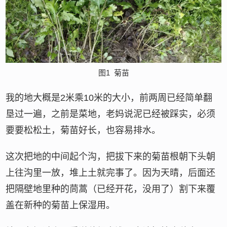
图1
菊苗
我的地大概是2米乘10米的大小，前两周已经简单翻
垦过一遍，之前是菜地，老妈说泥已经被踩实，必须
要要松松土，菊苗好长，也容易排水。
这次把地的中间起个沟，把拔下来的菊苗根朝下头朝
上往沟里一放，堆上土就完事了。因为天晴，后面还
把隔壁地里种的茼蒿（已经开花，没用了）割下来覆
盖在新种的菊苗上保湿用。