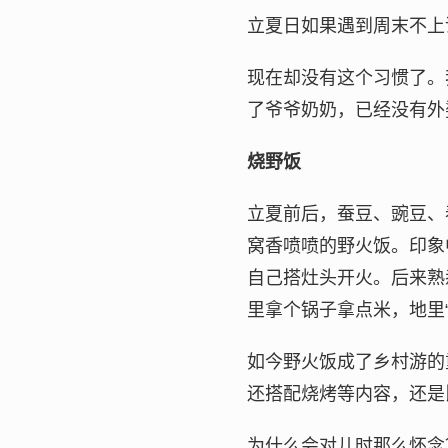
立夏日如果遇到周末不上
现在却没有这个习惯了。
了爷爷奶奶，已经没有外
烧野饭
立夏前后，蚕豆、豌豆、
窝香喷喷的野火饭。印象
自己搭灶头开火。后来熟
里拿个锅子拿点米，地里
如今野火饭成了乡村游的
还搭配烧烤等内容，还是
为什么会对儿时那么怀念