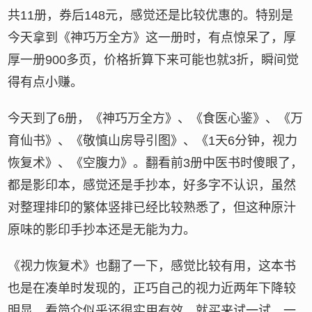
共11册，券后148元，感觉还是比较优惠的。特别是
今天拿到《神巧万全方》这一册时，有点惊呆了，厚
厚一册900多页，价格折算下来可能也就3折，瞬间觉
得有点小赚。
今天到了6册，《神巧万全方》、《食医心鉴》、《万
育仙书》、《敬慎山房导引图》、《1天6分钟，视力
恢复术》、《空腹力》。翻看前3册中医书时傻眼了，
都是影印本，感觉还是手抄本，好多字不认识，虽然
对整理排印的繁体竖排已经比较熟悉了，但这种原汁
原味的影印手抄本还是无能为力。
《视力恢复术》也翻了一下，感觉比较有用，这本书
也是在凑单时发现的，正巧自己的视力近两年下降较
明显，看简介似乎还很实用有效，就买来试一试，一