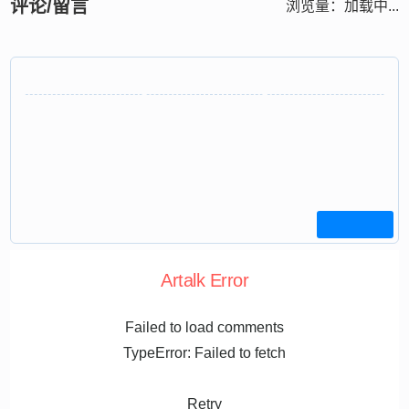
评论/留言
浏览量：
加载中...
Artalk Error
Failed to load comments
TypeError: Failed to fetch
Retry