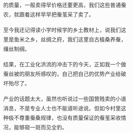
的质量，一般卖得早价格还要更高，我们这些普通蚕
农，就跟着这样早早把蚕茧采了卖了。
至今我还记得读小学时候学的乡土教材上，说我们这
里是鱼米之乡，丝绸之府，我们这里自古植桑养蚕，
缫丝制绸。
结果，在工业化洪流的冲击下的今天，正如我一个做
蚕丝被的朋友所感叹的，自己把自己的优势产业给破
坏殆尽了。
产业的话题太大，虽然也听说过一些国营贱卖的小道
消息，不是专业人士也不能道听途说。但如今村里这
种极不尊重蚕桑规律，也没有质量保证的蚕茧采收情
况，能够窥一斑而见全豹。