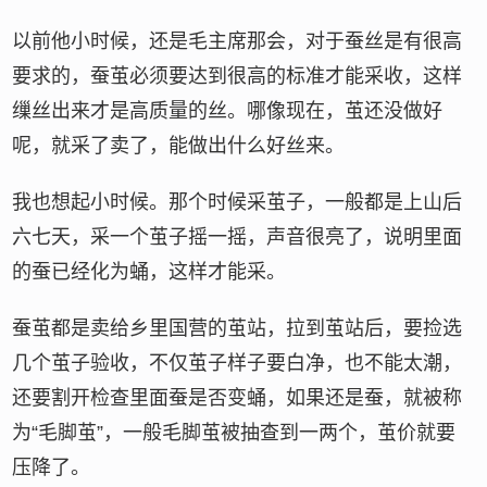
以前他小时候，还是毛主席那会，对于蚕丝是有很高
要求的，蚕茧必须要达到很高的标准才能采收，这样
缫丝出来才是高质量的丝。哪像现在，茧还没做好
呢，就采了卖了，能做出什么好丝来。
我也想起小时候。那个时候采茧子，一般都是上山后
六七天，采一个茧子摇一摇，声音很亮了，说明里面
的蚕已经化为蛹，这样才能采。
蚕茧都是卖给乡里国营的茧站，拉到茧站后，要捡选
几个茧子验收，不仅茧子样子要白净，也不能太潮，
还要割开检查里面蚕是否变蛹，如果还是蚕，就被称
为“毛脚茧”，一般毛脚茧被抽查到一两个，茧价就要
压降了。