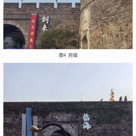
图4
府城