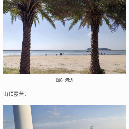
图8
海边
山顶露营：