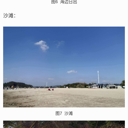
图6
海边日出
沙滩：
图7
沙滩