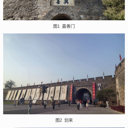
图1
嘉善门
图2
剑来