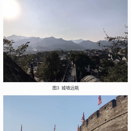
图3
城墙远眺