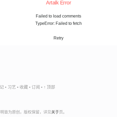
Artalk Error
Failed to load comments
TypeError: Failed to fetch
Retry
记
•
习艺
•
收藏
•
订阅
•
↑ 顶部
非注明皆为原创，版权保留，详见
关于
页。