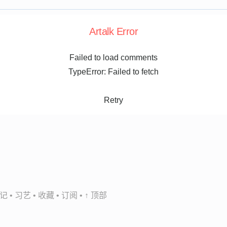
Artalk Error
Failed to load comments
TypeError: Failed to fetch
Retry
记
•
习艺
•
收藏
•
订阅
•
↑ 顶部