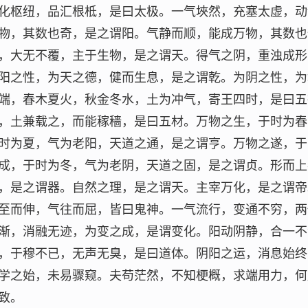
化枢纽，品汇根柢，是曰太极。一气埉然，充塞太虚，动
物，其数也奇，是之谓阳。气静而顺，能成万物，其数也
，大无不覆，主于生物，是之谓天。得气之阴，重浊成形
阳之性，为天之德，健而生息，是之谓乾。为阴之性，为
端，春木夏火，秋金冬水，土为冲气，寄王四时，是曰五
，土兼载之，而能稼穑，是曰五材。万物之生，于时为春
时为夏，气为老阳，天道之通，是之谓亨。万物之遂，于
成，于时为冬，气为老阴，天道之固，是之谓贞。形而上
，是之谓器。自然之理，是之谓天。主宰万化，是之谓帝
至而伸，气往而屈，皆曰鬼神。一气流行，变通不穷，两
渐，消融无迹，为变之成，是谓变化。阳动阴静，合一不
，于穆不已，无声无臭，是曰道体。阴阳之运，消息始终
学之始，未易骤窥。夫苟茫然，不知梗概，求端用力，何
致。