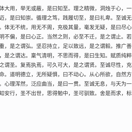
体大用，举无或蔽，是曰知至。理之精微，洞烛于心，一
迈，是曰知崇。循理之笃，践履切至，是曰礼卑。至诚无
。体无不统，用无不周，充极其量，毫发无疑，是曰尽心
明不偏，是曰心正。当然之则，必至不迁，是之谓止。若
重，是之谓弘。坚忍持立，足以致远，是之谓毅。推广善
，是之谓达。稟气清明，不思而得，是曰生知。赋质纯粹
之谓圣。复焉执焉，可久可大，是之谓贤。至诚尽性，充
命。道明德立，无所疑惧，曰不动心。从心所欲，自然方
。心理浑然，泛应曲当，是曰一贯。至诚无息，与天为一
知安行，圣不出世，思得勉中，圣可驯致。舍是而求，标