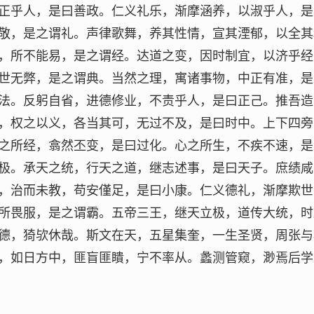
正乎人，是曰善政。仁义礼乐，渐摩涵养，以淑乎人，是
敬，是之谓礼。声律歌舞，养其性情，宣其湮郁，以全其
，所不能易，是之谓经。达道之变，因时制宜，以济乎经
世无弊，是之谓典。当然之理，寓诸事物，中正有准，是
法。反躬自省，进德修业，不责乎人，是曰正己。推吾造
，权之以义，各当其可，无过不及，是曰时中。上下四旁
之所经，翕然丕变，是曰过化。心之所生，不疾不速，是
极。承天之统，行天之道，继志述事，是曰天子。庶绩咸
，治而未教，苟安僅足，是曰小康。仁义德礼，渐摩欺世
所畏服，是之谓霸。五帝三王，继天立极，道传大统，时
德，猗欤休哉。斯文在天，五星集奎，一生圣贤，周张与
，如日方中，匪盲匪瞶，宁不率从。蠡测管窥，渺焉后学