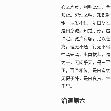
心之虚灵，洞明此理，全
知止。穷理之精，知识超
粗，毫发不遗，是曰尽性
是曰意诚。知觉所形，虚
谓定。宽广有容，足以任
充。理无不通，行无不得
性焉安焉，出类拔萃，是
为一，无间乎天，是曰至
正，百圣相传，是曰道统
无假于外，是曰良贵。生
千里。
治道第六