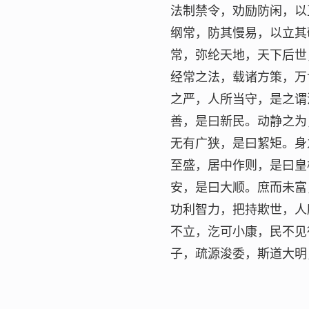
法制禁令，劝励防闲，以
纲常，防其慢易，以立其
常，弥纶天地，天下后世
经常之法，载诸方策，万
之严，人所当守，是之谓
善，是曰新民。动静之为
无有广狭，是曰絜矩。身
至盛，居中作则，是曰皇
安，是曰大顺。庶而未富
功利智力，把持欺世，人
不立，汔可小康，民不见
子，疏源浚委，斯道大明