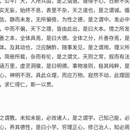
，公平广大，人所共由，是之谓道。道得于心，日新不失
实无妄，始终不息，表里不杂，天之道也，是之谓诚。循
信。静而未发，无所偏倚，为性之德，是之谓中。发必中
，中而不偏，天下之理，皆由此出，是曰大本。情之所发
善之本，全体具焉，是曰大德。全体之分，片善存焉，是
体。及其动也，泛应酬酢，随事发见，是之谓用。理义所
，简册所载，杂而有伦，是之谓文。天则之常，叙而有法
涵万里，虚灵洞徹，是曰明德。事物准则，极其纯粹，是
心，神明不测，具此众理，而应万物。寂然不动，此理固
，求仁得仁，斯一以贯。
之谓教。未知未能，必效诸人，是之谓学。己知己能，必
心，养其德性，是曰小学。穷理正心，修己治人，知必周