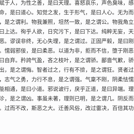
赋于人，为性之善，是曰天理。喜怒哀乐，声色臭味，感
命，是曰道心。知觉之发，生于形气，是曰人心。无为而
，是之谓利。物我兼照，坦然一致，是之谓公。物我角立
曰上达。徇乎人欲，日究污下，是曰下达。纯粹无妄，天
恶。谬误非终，无心失理，是之谓过。正固严毅，是曰刚
。懦弱邪佞，是曰柔恶。以道为非，拒而不信，堕于刚恶
曰自弃。矜誇气盈，吝之枝叶，是之谓骄。鄙啬气歉，骄
出，是之谓悔。智者过之，行有不揜，是之谓狂。贤者过
，志气之勇，力行不息，是之谓强。气稟不刚，阴柔怯懦
能相通，是曰小道。邪说诐行，戾乎正道，是曰异端。理
沴，是之谓凶。事虽未著，理则已明，是之谓几。阴反而
。过而不改，斯恶之大。迁善风俗，改过雷决，百倍其功