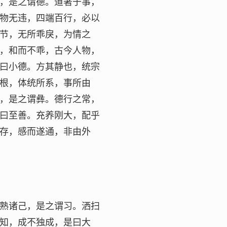
，是之谓德。道著于事，
物无违，四端百行，必以
节，无所乖戾，为情之
，和而不乖，古今人物，
曰小德。方其静也，统宗
根，体统所系，事所由
，是之谓彝。德行之常，
曰至善。充养刚大，配乎
存，感而遂通，非由外
熟诸己，是之谓习。洒扫
知，成不独成，是曰大