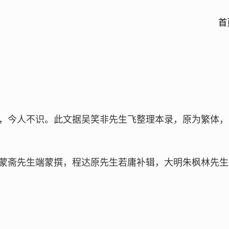
首
，今人不识。此文据吴笑非先生飞整理本录，原为繁体，
蒙斋先生端蒙撰，程达原先生若庸补辑，大明朱枫林先生