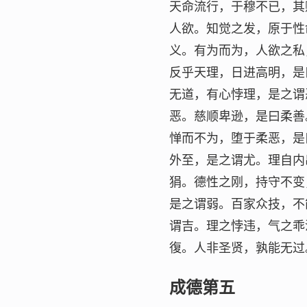
天命流行，于穆不已，其
人欲。知觉之发，原于性
义。有为而为，人欲之私
反乎天理，日进高明，是
无道，有心悖理，是之谓
恶。慈顺卑逊，是曰柔善
惮而不为，堕于柔恶，是
外至，是之谓尤。理自内
狷。德性之刚，持守不变
是之谓弱。百家众技，不
谓吉。理之悖违，气之乖
復。人非圣贤，孰能无过
成德第五