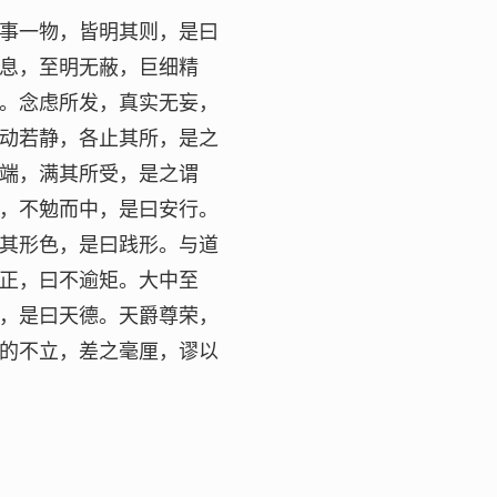
事一物，皆明其则，是曰
息，至明无蔽，巨细精
。念虑所发，真实无妄，
动若静，各止其所，是之
端，满其所受，是之谓
，不勉而中，是曰安行。
其形色，是曰践形。与道
正，曰不逾矩。大中至
，是曰天德。天爵尊荣，
的不立，差之毫厘，谬以