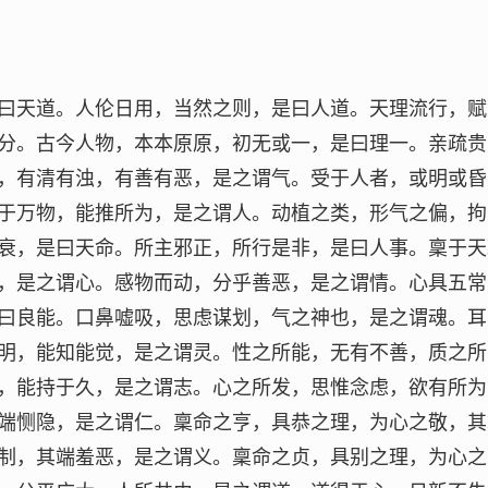
曰天道。人伦日用，当然之则，是曰人道。天理流行，赋
分。古今人物，本本原原，初无或一，是曰理一。亲疏贵
，有清有浊，有善有恶，是之谓气。受于人者，或明或昏
于万物，能推所为，是之谓人。动植之类，形气之偏，拘
衰，是曰天命。所主邪正，所行是非，是曰人事。稟于天
，是之谓心。感物而动，分乎善恶，是之谓情。心具五常
曰良能。口鼻嘘吸，思虑谋划，气之神也，是之谓魂。耳
明，能知能觉，是之谓灵。性之所能，无有不善，质之所
，能持于久，是之谓志。心之所发，思惟念虑，欲有所为
端恻隐，是之谓仁。稟命之亨，具恭之理，为心之敬，其
制，其端羞恶，是之谓义。稟命之贞，具别之理，为心之