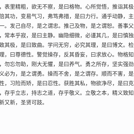
，表里精粗，欲无不察，是曰格物。心所觉悟，推诣其极
倍其功，变易气习，弗笃弗措，是曰力行。通乎动静，主
一。发己自尽，是之谓忠。推己及物，是之谓恕。善事父
，常本乎寂，是曰主静。幽隐细微，必谨其几，是曰慎独
致其极，是曰致曲。学问无穷，必究其理，是曰博文。检
理，曰尊德性。警觉操存，反其昏妄，曰求放心。物格知
，勿忘勿助，刚大无懼，是曰养气。勇之所存，坚实强劲
义必为，是之谓勇。操而不舍，是之谓存。顺而不害，是
性，习险而矫，是曰忍性。获胜其私，物欲净尽，是曰克
，存乎立志，持志之道，存乎敬义。立敬之本，精义致知
新又新，圣贤可跂。