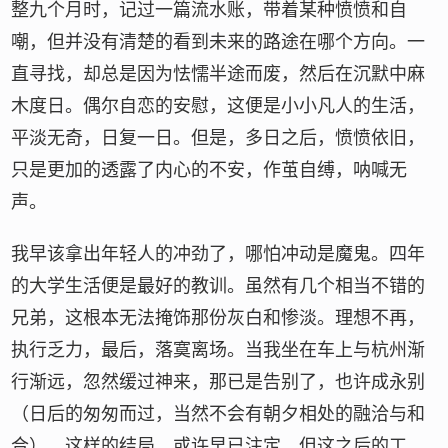
整九个月时，记过一篇流水账，带着某种愤愤和自
嘲，但并没有清楚的看到未来的路途在哪个方向。一
直寻找，却总是因为怯懦半途而废，然后在沉默中麻
木度日。偶尔自恋的安慰，这便是小小凡人的生活，
平淡无奇，日复一日。但是，多日之后，愤愤依旧，
只是更加的透露了内心的不安，作茧自缚，呐喊无
声。
我早该拿出年轻人的冲劲了，哪怕冲动是魔鬼。四年
的大学生活便是最好的教训。虽然有几个相当不错的
兄弟，这根本无法掩饰那份灰白和惨淡。理想不再，
执行乏力，最后，落寞离场。当我坐在车上与杭州渐
行渐远，忽然缓过神来，那已是告别了，也许成永别
（日后的匆匆而过，当然不会有朝夕相处的融洽与和
合）。这样的结局，或许早已注定，但这之后的工