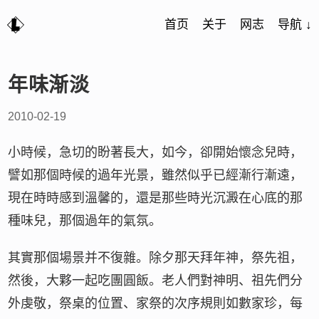
首页
关于
网志
导航 ↓
年味渐淡
2010-02-19
小時候，急切的盼著長大，如今，卻開始懷念兒時，
譬如那個時候的過年光景，雖然似乎已經漸行漸遠，
現在時時感到溫馨的，還是那些時光沉澱在心底的那
種味兒，那個過年的氣氛。
其實那個場景并不復雜。除夕那天拜年神，祭先祖，
然後，大夥一起吃團圓飯。老人們對神明、祖先們分
外虔敬，祭桌的位置、家祭的次序規則如數家珍，每