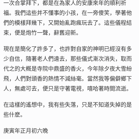
一次合掌拜下，都是在為家人的安康來年的順利祈
福。我們這些并不懂事的小孩，在一旁傻笑，學著他
們的模樣拜幾下，又開始亂跑瘋玩去了。這些儀程結
束，便是炮竹一聲，辭舊迎新。
現在是簡化了許多了，也許對自家的神明已經沒有多
少自信，隨著老人們遠去，那些儀式漸次消失，取而
代之的大概是寺院中鼎盛的香火，今年除夕夜大雪紛
飛，人們對頭香的熱情不減絲毫。當然我等偏僻鄉下
人，無處可去，便只是守著電視，嘻哈著時間流逝。
在這樣的遙想中，我有些失落，只是不知道失掉的是
些什麽。
庚寅年正月初六晚