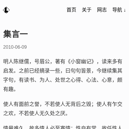
首页
关于
网志
导航 ↓
集言一
2010-06-09
明人陈继儒，号眉公，著有《小窗幽记》，读来多有
启发。之前已经摘录一些，曰句句皆景，今继续集其
字句，有读书、为人、处世之心得、心法、心意，颇
有趣。
使人有面前之誉，不若使人无背后之毁；使人有乍交
之欢，不若使人无久处之厌。
情最难久，故多情人必至寡情；性自有常，故任性人