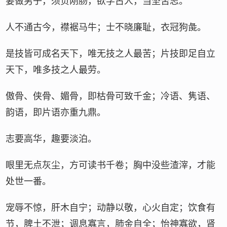
要做男子，须负刚肠，欲学古人，当坚苦志。
人不通古今，襟裾马牛；士不晓廉耻，衣冠狗彘。
是技皆可成名天下，唯无技之人最苦；片技即足自立
天下，唯多技之人最劳。
傲骨、侠骨、媚骨，即枯骨可致千金；冷语、隽语、
韵语，即片语亦重九鼎。
志要高华，趣要淡泊。
眼里无点灰尘，方可读书千卷；胸中没些渣滓，才能
处世一番。
宠辱不惊，肝木自宁；动静以敬，心火自定；饮食有
节，脾土不泄；调息寡言，肺金自全；怡神寡欲，肾