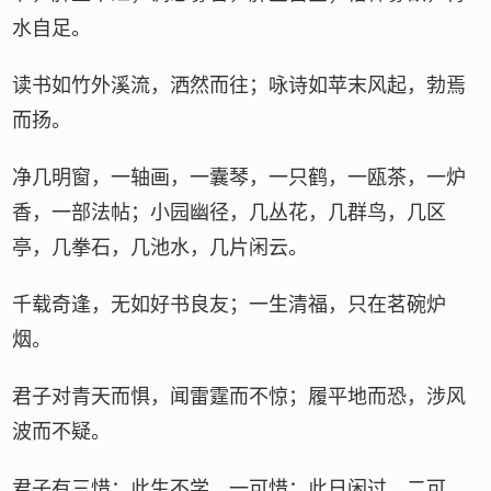
水自足。
读书如竹外溪流，洒然而往；咏诗如苹末风起，勃焉
而扬。
净几明窗，一轴画，一囊琴，一只鹤，一瓯茶，一炉
香，一部法帖；小园幽径，几丛花，几群鸟，几区
亭，几拳石，几池水，几片闲云。
千载奇逢，无如好书良友；一生清福，只在茗碗炉
烟。
君子对青天而惧，闻雷霆而不惊；履平地而恐，涉风
波而不疑。
君子有三惜：此生不学，一可惜；此日闲过，二可