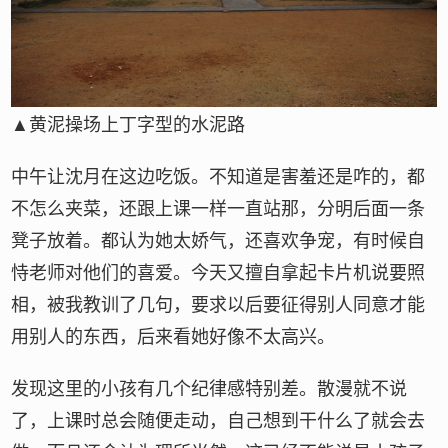
▲黄泥操场上丁字型的水泥路
中午让沈月在这边吃饭。不知道是害羞还是咋的，都
不怎么夹菜，还跟上课一样一直站那，分明后面一条
凳子放着。都认为她太娇气，还喜欢争宠，有时候自
恃老师对他们的喜爱。今天又擅自拿起卡片机说要照
相，被我教训了几句，要求以后要征得别人同意才能
用别人的东西，后来看她好像不太高兴。
发现这里的小孩有几个纪律感特别差。散漫就不说
了，上课时总会随便走动，自己想到干什么了就会去