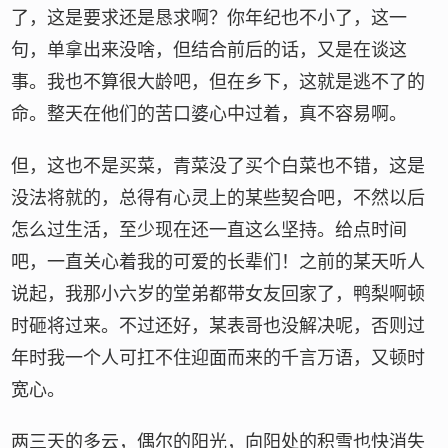
了，这是要求还是恳求啊？你年纪也不小了，这一
句，单拿出来没啥，但结合前后的话，又是在谈这
事。我也不算很大龄吧，但在乡下，这就是逃不了的
命。整天在他们的苦口婆心中过着，真不容易啊。
但，这也不是买菜，青菜没了买个白菜也不错，这是
没法将就的，总得有心灵上的某些契合吧，不然以后
怎么过生活，至少现在还一直这么坚持。给点时间
吧，一直关心着我的可爱的长辈们！之前的某天听人
说起，我那小六岁的堂弟都带女友回家了，鸭梨啊顿
时砸将过来。不过还好，某表哥也没解决呢，否则过
年时我一个人可扛不住迎面而来的千言万语，又顿时
宽心。
两三天的多云，偶尔的阳光，向阳处的积雪也快消失