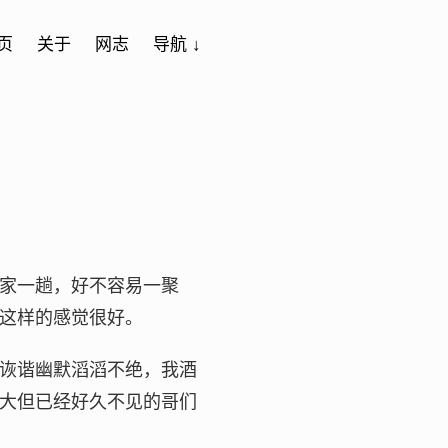
页
关于
网志
导航 ↓
家一趟，好不容易一聚
这样的感觉很好。
诙谐幽默滔滔不绝，我酒
大但已经好久不见的哥们