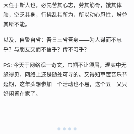
大任于斯人也，必先苦其心志，劳其筋骨，饿其体
肤，空乏其身，行拂乱其所为，所以动心忍性，增益
其所不能。
以及，自警自省：吾日三省吾身——为人谋而不忠
乎？与朋友交而不信乎？传不习乎？
PS: 今天于网络观一奇文，巾帼不让须眉，现实中无
缘得见，网络上还是随处可寻的。又得知草莓音乐节
延期，这年头想参加一个活动也不易，这个五一又只
好闲置在家了。