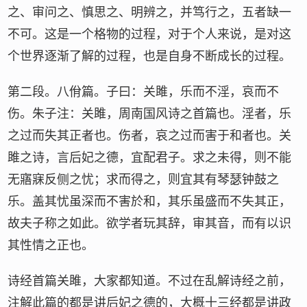
之、审问之、慎思之、明辨之，并笃行之，五者缺一
不可。这是一个格物的过程，对于个人来说，是对这
个世界逐渐了解的过程，也是自身不断成长的过程。
第二段。八佾篇。子曰：关雎，乐而不淫，哀而不
伤。朱子注：关雎，周南国风诗之首篇也。淫者，乐
之过而失其正者也。伤者，哀之过而害于和者也。关
雎之诗，言后妃之德，宜配君子。求之未得，则不能
无寤寐反侧之忧；求而得之，则宜其有琴瑟钟鼓之
乐。盖其忧虽深而不害於和，其乐虽盛而不失其正，
故夫子称之如此。欲学者玩其辞，审其音，而有以识
其性情之正也。
诗经首篇关雎，大家都知道。不过在乱解诗经之前，
注解此篇的都是讲后妃之德的，大概十三经都是讲政