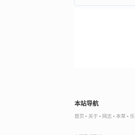
本站导航
首页
•
关于
•
网志
•
本草
•
乐