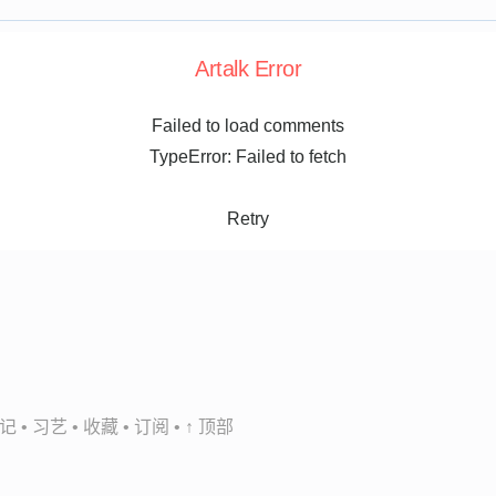
Artalk Error
Failed to load comments
TypeError: Failed to fetch
Retry
记
•
习艺
•
收藏
•
订阅
•
↑ 顶部