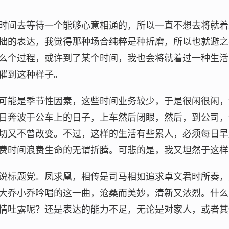
时间去等待一个能够心意相通的，所以一直不想去将就着
拙的表达，我觉得那种场合纯粹是种折磨，所以也就避之
么个过程，或许到了某个时间，我也会将就着过一种生活
催到这种样子。
可能是季节性因素，这些时间业务较少，于是很闲很闲，
日奔波于公车上的日子，上车然后闭眼，然后，到公司，
切又不曾改变。不过，这样的生活有些累人，必须每日早
费时间浪费生命的无谓折腾。可悲的是，我又坦然于这样
说标题党。凤求凰，相传是司马相如追求卓文君时所奏，
大乔小乔吟唱的这一曲，沧桑而美妙，清新又浓烈。什么
情吐露呢？还是表达的能力不足，无论是对家人，或者其