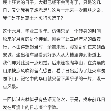
埂上狂奔的日子，大概已经不会再有了，只是这几
日，又让我有了想赤足与这片土地来一次肌肤之亲。
我们是不是离土地愈行愈远了？
这个六月，毕业三周年。仿佛只是一个转身的时间，
原来岁月真的是个神偷。刚看了此去经年兄的西安
行，不由得想起当时，余震未息，寝室哥们仨来到西
安城，坐出租车里看到好多人从大楼里奔到街道上，
我们却对此没一点知觉。后来连夜爬华山，在清晨的
山顶被凉风吹得差点感冒，看了日出后为了赶火车匆
匆下山，记忆中的华山就只留下黑乎乎的一片，没一
点风景。
一回忆过去就似乎有些语无伦次，于是，找来前几日
发在豆瓣上的日志凑个字数。