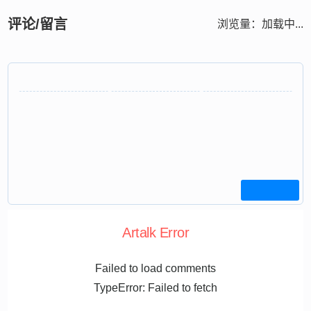
评论/留言
浏览量：
加载中...
Artalk Error
Failed to load comments
TypeError: Failed to fetch