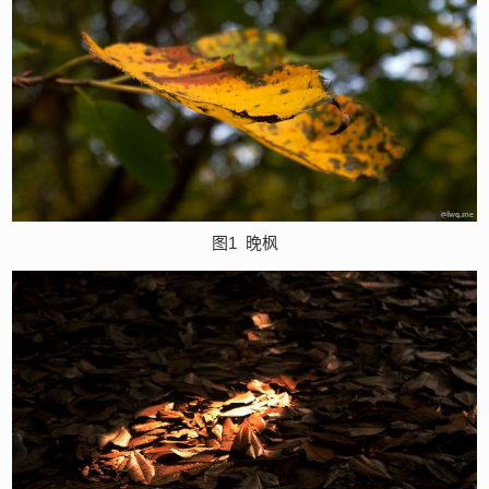
图1
晚枫