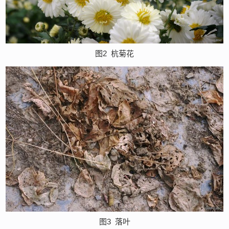
图2
杭菊花
图3
落叶