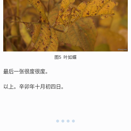
图5
叶如蝶
最后一张很废很废。
以上。辛卯年十月初四日。