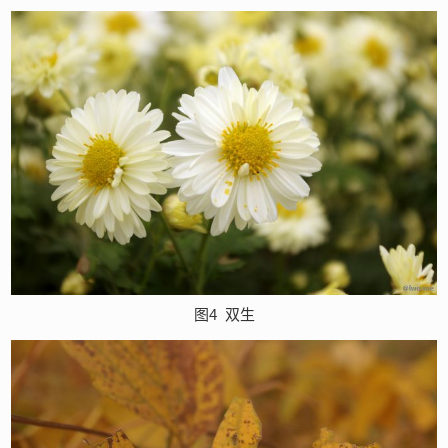
图4
双生