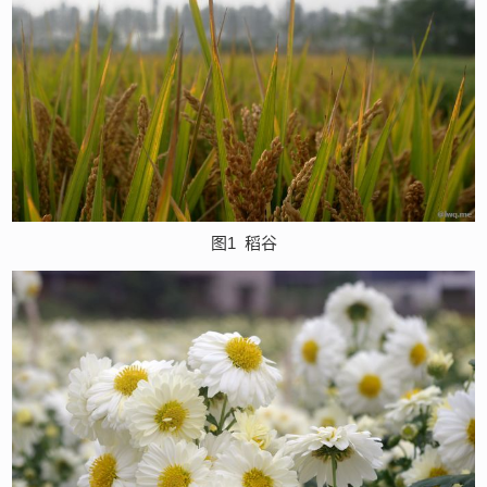
图1
稻谷