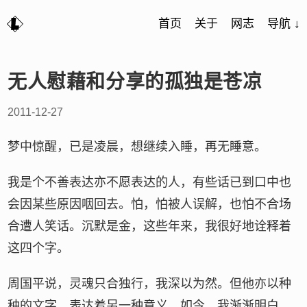
首页
关于
网志
导航 ↓
无人慰藉和分享的孤独是苍凉
2011-12-27
梦中惊醒，已是凌晨，想继续入睡，再无睡意。
我是个不善表达亦不愿表达的人，有些话已到口中也
会因某些原因咽回去。怕，怕被人误解，也怕不合场
合遭人笑话。沉默是金，这些年来，我很好地诠释着
这四个字。
周国平说，灵魂只合独行，我深以为然。但他亦以种
种的文字，表达着另一种意义。如今，我渐渐明白，