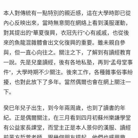
本人對傳統有一點特別的親近感，這在大學時即已從
內心反映出來，當時無意間在網絡上看到漢服運動，
對其提出的“華夏復興，衣冠先行”心有戚戚，也從後
來的魚龍混雜體會出文化復興的重要。雖未親自參
與，但一直心向往之。關注之下，了解到有讀經教育
一說。先是兒童讀經，後有各地私塾，再到“孟母堂事
件”，大學時期不少關注。後來工作，各種雜事俗事紛
擾，也對此放下了多年。當然偶爾也會在網上關注一
下。
癸巳年兒子出生，到今年兩周歲，也到了讀書的年
紀。正是偶爾關注，在三月看到四月初蘇州樂謙學堂
有公益家長課堂，而堂主正是本人景仰的漢服、讀經
前輩方哲萱老師。跟幾個朋友提起，他們也感興趣，