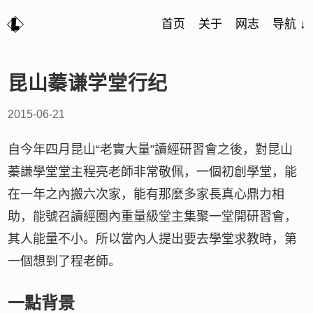
首页
关于
网志
导航 ↓
昆山蓁谦学堂行纪
2015-06-21
自今年四月昆山“老實大量”讀經研習會之後，對昆山
蓁謙學堂堂主程亮老師非常敬佩，一個初創學堂，能
在一年之內搬六次家，能有那麼多家長真心鼎力相
助，能號召讀經圈內重量級堂主集聚一堂開研習會，
其人能量不小。所以當內人提出要去學堂求教時，第
一個想到了程老師。
一點背景