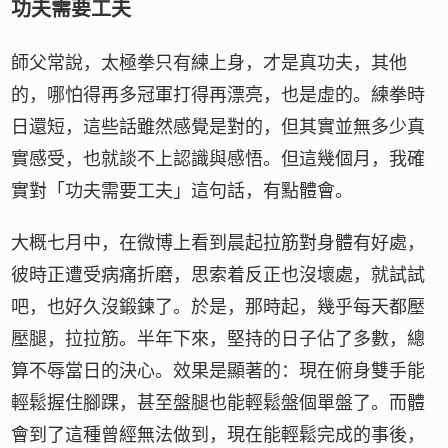
功夫需要工夫
師父常說，太極拳只有練上身，才是真功夫，其他
的，哪怕得再多冠軍打得再漂亮，也是虛的。練拳時
日還短，這些話雖然感覺是對的，但其實並無多少真
實感受，也就談不上認識與感悟。但這幾個月，我確
實對「功夫需要工夫」這句話，有點體會。
大概七月中，在微博上看到晨起拉筋對身體有好處，
彼時正遭受病痛折磨，思索着反正也沒壞處，就試試
吧，也好久沒鍛鍊了。於是，那時起，幾乎每天都壓
壓腿，拉拉筋。半年下來，堅持的日子佔了多數，總
算不辱當日的決心。效果是顯著的：現在俯身雙手能
輕鬆握住腳踝，甚至盤腿也能輕鬆盤個單盤了。而體
會到了這種曾經無法做到，現在能輕鬆完成的事後，