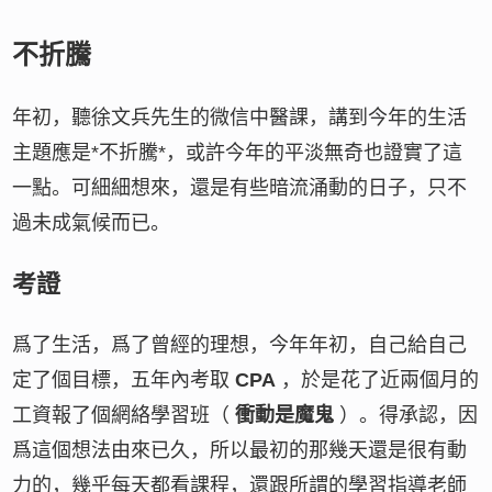
不折騰
年初，聽徐文兵先生的微信中醫課，講到今年的生活
主題應是*不折騰*，或許今年的平淡無奇也證實了這
一點。可細細想來，還是有些暗流涌動的日子，只不
過未成氣候而已。
考證
爲了生活，爲了曾經的理想，今年年初，自己給自己
定了個目標，五年內考取
CPA
，於是花了近兩個月的
工資報了個網絡學習班（
衝動是魔鬼
）。得承認，因
爲這個想法由來已久，所以最初的那幾天還是很有動
力的，幾乎每天都看課程，還跟所謂的學習指導老師