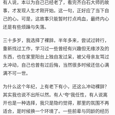
有人说，本以为自己已经老了，看完齐白石大师的故
事，才发现人生才刚开始。这一句，正好应了当下自
己的心。可是，这故事只能暂时打点鸡血，最终内心
还是有些烦躁与失落。
三十多岁，我选择了裸辞。半年多来，尝试过转行，
重新找过工作，学习过一些曾经有兴趣但无缘涉及的
东西，也在家里阳台上独自发过呆，被父母亲友骂过
太冲动，自己也曾有过后悔，当然很多时候还信心满
满不可一世。
为什么这个年纪，上有老下有小，还这么冲动裸辞？
其实我也说不出所以然。有人“夸”我任性，有人说离
开也是一种选择，我只是隐约觉得，那里的氛围不再
适合，是时候换一个环境了。一些前辈与同龄的经历