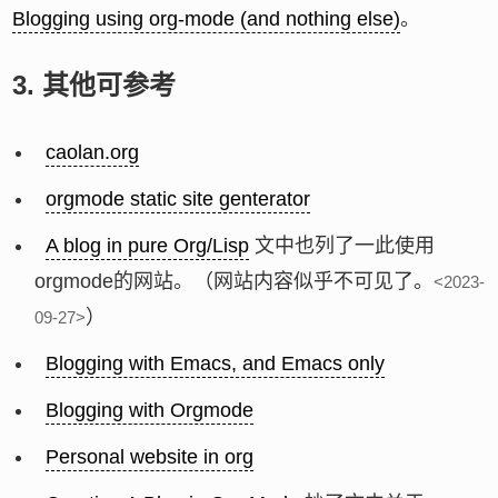
Blogging using org-mode (and nothing else)
。
3.
其他可参考
caolan.org
orgmode static site genterator
A blog in pure Org/Lisp
文中也列了一此使用
orgmode的网站。（网站内容似乎不可见了。
<2023-
）
09-27>
Blogging with Emacs, and Emacs only
Blogging with Orgmode
Personal website in org