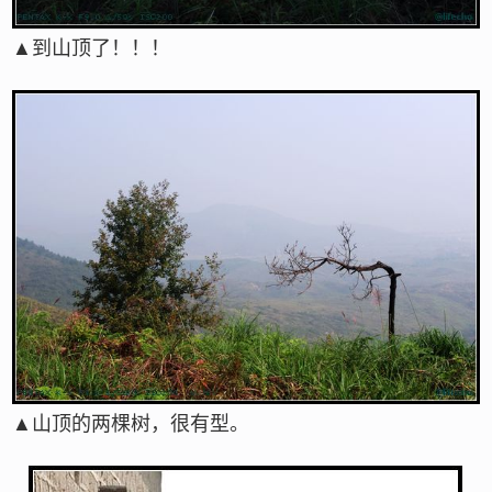
▲到山顶了！！！
▲山顶的两棵树，很有型。