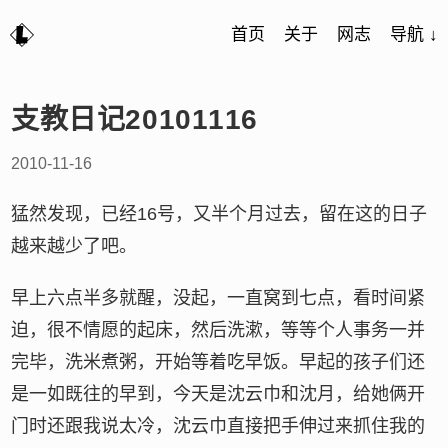
首页
关于
网志
导航 ↓
支教日记20101116
2010-11-16
猛然发现，已经16号，又半个月过去，留在这的日子
越来越少了吧。
早上六点半多就醒，没起，一直窝到七点，看时间紧
迫，很不情愿的起床，然后洗漱，等等个人事务一并
完毕，洗米煮粥，开始等着吃早饭。早起的孩子们还
是一如既往的早到，今天是沈云巾和沈月，给她俩开
门时还跟我说太冷，沈云巾直接把手伸过来抓住我的