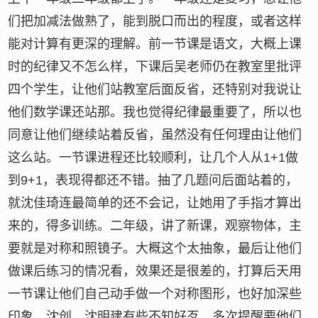
们把加减法做熟了，能到脱口而出的程度，或者这样
能对计算有更深的理解。前一节课是语文，大概上课
时的纪律又不怎么样，下课后吴老师仍在教室里批评
四个学生，让他们站教室后面反省，还特别对我说让
他们数学课还站那。我也觉得纪律最重要了，所以也
同意让他们继续站着反省，虽然没有任何理由让他们
这么站。一节课进程还比较顺利，让几个人从1+1做
到9+1，表现得都还不错。抽了几题问后面站着的，
就沈佳琦连最简单的还不会记，让她用了手指才算出
来的，得多训练。二年级，讲了新课，观察物体，主
要就是对称和照镜子。大概这个太抽象，最后让他们
做课后练习的情况看，效果还是很差的，打算后天用
一节课让他们自己动手做一个对称图形，也好加深些
印象。沈创、沈明建有些不知好歹，多次提醒要他们