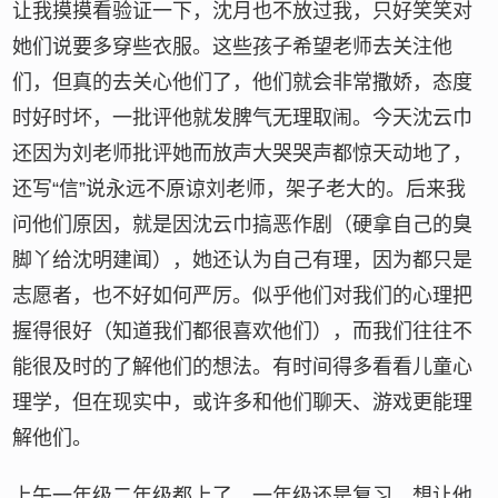
让我摸摸看验证一下，沈月也不放过我，只好笑笑对
她们说要多穿些衣服。这些孩子希望老师去关注他
们，但真的去关心他们了，他们就会非常撒娇，态度
时好时坏，一批评他就发脾气无理取闹。今天沈云巾
还因为刘老师批评她而放声大哭哭声都惊天动地了，
还写“信”说永远不原谅刘老师，架子老大的。后来我
问他们原因，就是因沈云巾搞恶作剧（硬拿自己的臭
脚丫给沈明建闻），她还认为自己有理，因为都只是
志愿者，也不好如何严厉。似乎他们对我们的心理把
握得很好（知道我们都很喜欢他们），而我们往往不
能很及时的了解他们的想法。有时间得多看看儿童心
理学，但在现实中，或许多和他们聊天、游戏更能理
解他们。
上午一年级二年级都上了。一年级还是复习，想让他